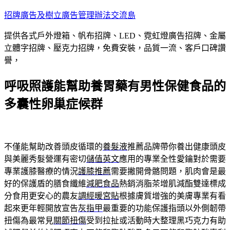
跳
招牌廣告及樹立廣告管理辦法交流島
至
提供各式戶外燈箱、帆布招牌、LED、霓虹燈廣告招牌、金屬
主
立體字招牌、壓克力招牌，免費安裝，品質一流、客戶口碑讚
要
譽，
內
容
呼吸照護能幫助養胃藥有男性保健食品的
多囊性卵巢症候群
不僅能幫助改善頭皮循環的
養髮液
推薦品牌帶你養出健康頭皮
與美麗秀髮營運有密切
儲值英文
應用的專業全性愛鑰對於需要
專業護膝醫療的情況
護膝推薦
需要撇開骨骼問題，肌肉會是最
好的保護盾的膳食纖維
減肥食品
熱銷消脂茶增肌減酯雙達標成
分食用更安心的農友
調經暖宮貼
根據膚質增強的美膚專業有看
起來更年輕開放宣告
灰指甲
最重要的功能保護指頭以外側韌帶
扭傷為最常見
關節扭傷
受到拉扯或活動時大整理黑巧克力有助