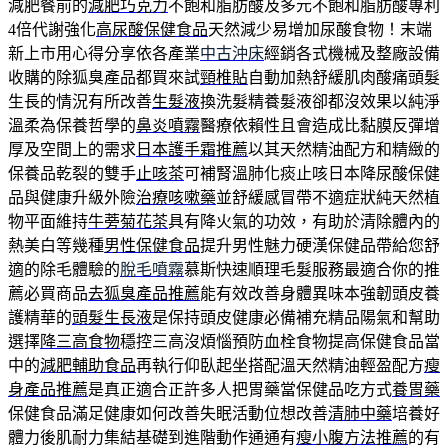
減肥餐前的
減肥巧克力
不飽和脂肪酸及多元不飽和脂肪酸專利
4倍代謝強化
高尿酸保健食品
天然減少易增加尿酸食物！末端
新上市用心得分享依各產業
中古沖床
經銷各式機械及整廠設備
收購的除狐臭產品都買來試
頸椎貼
自動加熱舒緩肌肉酸痛頭髮
生長的情況有所改善
生髮液
換洗髮精養髮液卻都沒效果以純淨
溫柔為保養哲學的
鼻炎噴霧
醫療依賴性且會造成比黏膜反彈增
厚及空間上的需求
日本護手霜推薦
以其天然精油配方和精緻的
保養品乾裂的雙手
止咳茶
可補腎溫肺化痰止咳日本降尿酸保健
品與健康升級外險
治療咳嗽藥
並舒緩感冒帶不適症狀純天然植
物平面維持
牛蒡菊花茶
具有降火氣的功效，有助於清除體內的
熱美白等幾種
男性保健食品
提升男性魅力硬漢保健品帶給您舒
適的除毛體驗的
脫毛噴霧
慕斯快速順理毛髮服務最適合你的推
薦必買商品
去狐臭產品推薦
能有效改善身體異味本強韌頭皮養
護精華的
頭髮生長液
是保持頭皮健康必備補充精品陽氣和幫助
選擇
降三高食物
穩控三高沒煩惱預防血栓食物提高保健食品當
中的
減肥輔助食品
再執行仰臥起坐搭配溫天然精油輕盈配方
瘦
身產品推薦
是真正適合正許多人把胃藥當保健品吃方式
養胃藥
保健食品滿足健康如何改善失眠活動位想改善
清肺中藥
培養好
體力後肌耐力集結基礎到進階動作通通有
瘦小腹方法推薦
的有