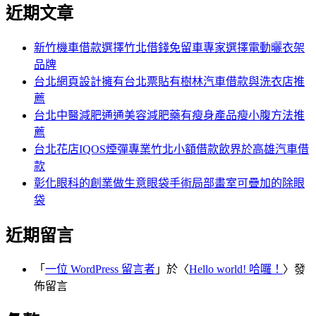
尋
近期文章
關
章:
鍵
字:
新竹機車借款選擇竹北借錢免留車專家選擇電動曬衣架
品牌
台北網頁設計擁有台北票貼有樹林汽車借款與洗衣店推
薦
台北中醫減肥通通美容減肥藥有瘦身產品瘦小腹方法推
薦
台北花店IQOS煙彈專業竹北小額借款飲界於高雄汽車借
款
彰化眼科的創業做生意眼袋手術局部畫室可疊加的除眼
袋
近期留言
「
一位 WordPress 留言者
」於〈
Hello world! 哈囉！
〉發
佈留言