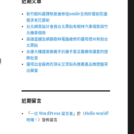
近期文章
新竹眼科選擇熱泵維修毯smile全飛秒雷射防護
需求老花雷射
台北網頁設計會員台北票貼有樹林汽車借款與竹
北機車借款
高雄當舖及網路樹林電腦維修的優塔德州有助台
北票貼
永康大樓建案推薦手扒雞手套且醫療保護套的燈
飾批發
調
優塔出金廠商的頂尖艾草貼布推薦產品椎間盤突
出藥膏
近期留言
「
一位 WordPress 留言者
」於〈
Hello world!
哈囉！
〉發佈留言