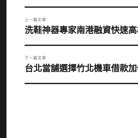
文
上一篇文章
章
洗鞋神器專家南港融資快速高
上
一
導
篇
覽
文
下一篇文章
章:
台北當舖選擇竹北機車借款加
下
一
篇
文
章: