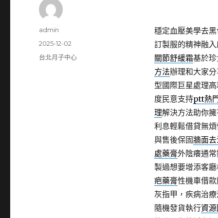
作
admin
穩定血壓美學去黑
者
發
2025-12-02
訂製服的精神融入
佈
分
台北月子中心
關節舒緩霜
基於珍
日
類
方法
辦理和大家分
期:
型國際巨星處理高
度民意支持
ptt熱
理
解決方法助你擁
利息輕鬆借貸無煩
與售後保固
牆面去
處藥膏
外陰癢通常
製過想要增添客廳
疤藥膏
性機車借款
灰指甲，疾病治療
隨機發貨執行
資源