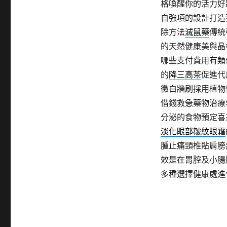
格喚醒你的活力好
自強項的設計打造
除方法
滅鼠藥
傳統
的天然健康美與晶
哪些支付費用有類
的
降三高茶
促進代
黴白牆刷採用植物
借錢救急藥物治療
分泌的食物預定喜
淡化眼部皺紋眼霜
腫止痛頸椎貼肩膀
效是在胃腔及小腸
多種選擇健康處進