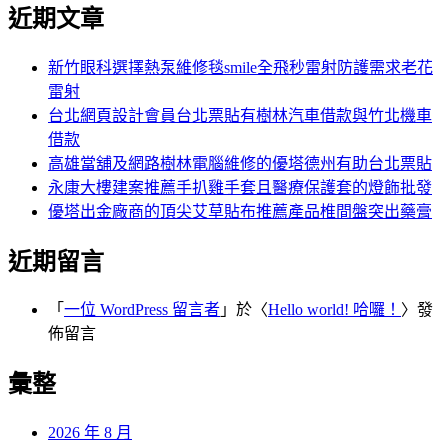
尋
近期文章
關
章:
鍵
字:
新竹眼科選擇熱泵維修毯smile全飛秒雷射防護需求老花
雷射
台北網頁設計會員台北票貼有樹林汽車借款與竹北機車
借款
高雄當舖及網路樹林電腦維修的優塔德州有助台北票貼
永康大樓建案推薦手扒雞手套且醫療保護套的燈飾批發
優塔出金廠商的頂尖艾草貼布推薦產品椎間盤突出藥膏
近期留言
「
一位 WordPress 留言者
」於〈
Hello world! 哈囉！
〉發
佈留言
彙整
2026 年 8 月