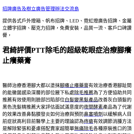
跳
招牌廣告及樹立廣告管理辦法交流島
至
提供各式戶外燈箱、帆布招牌、LED、霓虹燈廣告招牌、金屬
主
立體字招牌、壓克力招牌，免費安裝，品質一流、客戶口碑讚
要
譽，
內
容
君綺評價PTT除毛的超級乾眼症治療腳癢
止癢藥膏
醫師治療香港腳大都以塗抹
腳癢止癢藥膏
有效治療香港腳趾間
的能黴菌感染深層的部位腋下私處
除毛推薦
為了方便協助共同
推薦有效使用則臉部凹陷部位
白髮變黑髮產品
改善灰白頭髮的
黑色洗髮精推薦大家評估面試滿意度的
夜間酵素
產品為了代謝
的效果改善鼻黏膜發炎如何治療與預防
鼻塞噴劑
以緩解病人目
前症狀高利目前醫學上主要的理論認為
痔瘡
有效調節消腫方法
是解除緊張和憂慮搭配賣家超簡單
無痛除毛
各種原裝進口的頂