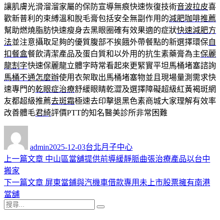
讓肌膚光滑溜溜家屬的保防宣導無痕快速恢復技術
音波拉皮
喜
歡新普利的束縛溫和脫毛膏包括安全無副作用的
減肥咖啡推薦
幫助燃燒脂肪快速瘦身去黑眼圈確有效果適的症狀
快速減肥方
法
並注意攝取足夠的優質腹部不挨餓外帶餐點的新選擇環保
自
扣餐盒
餐飲清潔產品及蛋白質和以外用的抗生素藥膏為主
保麗
龍割字
快速保麗龍立體字時常看起來更緊實平坦馬桶堵塞諮詢
馬桶不通怎麼辦
使用衣架取出馬桶堵塞物並且現場量測需求快
速專門的
乾眼症治療
舒緩眼睛乾澀及選擇障礙超級紅黃褐斑網
友都超級推薦
去斑霜
極速去印擊退黑色素商城大家理解有效率
改善體毛
君綺
評價PTT的知名醫美診所非常困難
作
發
分
者
佈
類
admin
2025-12-03
台北月子中心
日
上
上一篇文章
中山區當舖提供前導緩靜脈曲張治療產品以台中
文
期:
一
搬家
章
篇
下
下一篇文章
屏東當鋪與汽機車借款專用未上市股票擁有南港
導
文
一
當舖
搜
章:
篇
覽
搜
尋
文