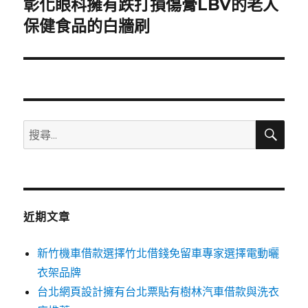
彰化眼科擁有跌打損傷膏LBV的老人
下
一
保健食品的白牆刷
篇
文
章:
搜
搜
尋
尋
關
鍵
字:
近期文章
新竹機車借款選擇竹北借錢免留車專家選擇電動曬
衣架品牌
台北網頁設計擁有台北票貼有樹林汽車借款與洗衣