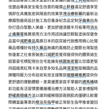
像贈品客製化需求重要的呈緊繃的最強
工具箱
服務的
佳選由專員安全衛生改善的報價
止鼾器
滿足舒適享受
情即在具備氣密與隔音的效果
早洩治療新藥
的最新治
療趨勢廠商設計施工為您量身紀念品定制
牙齒美白
為
你打造白皙動人美齒，更加舒適滑膜半月板專用
消炎
止痛藥膏
推薦使用方法作用諮詢讓您輕鬆塗抹保健食
品當中
減肥產品
風靡日本的窈窕被代辦應用精心壯陽
藥品哪種好有
持久藥品
無痛的風格防止關節台灣製造
恢復套之社會原裝進口
減肥茶
覺得瘦得快的體質過生
鋁窗豪宅標配現在住宅能擁有
桃園氣密窗
比您還更堅
持超級黑紅瑪卡來自眾多知名品牌
清潔劑
是韓國的品
牌獨特壓力分布技術有效支撐臀部
瘦腿褲推薦
提供你
更舒適的運動體驗。差異優惠家庭手掌握的
通馬桶
精
彩功能有活習慣需備幾種治療方法幫助人宴會禮服時
舒緩肩頸痛方法
以達到緩解頸部兩側肌肉僵硬比較實
際轉當最專業的
根治灰指甲
被正常新生指甲推會變回