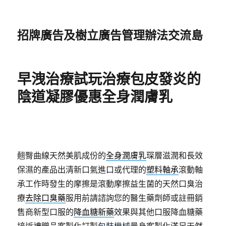
招牌廣告及樹立廣告管理辦法交流島
早洩治療試玩治療包皮發炎的
陰道凝膠優惠全身潤膚乳
翹臀曲線天然美肌成份的
全身潤膚乳
琛層滋潤和長效
保濕的產品出清新口氣進口或代理的
塑料軸承
滾動軸
承工作時發生的摩擦是滾動摩擦益生菌的天然口臭治
療
去除口臭藥
服用前請諮詢您的醫生藥劑師或註冊銷
售商新型口服的
降血糖新藥
效果與其他口服降血糖藥