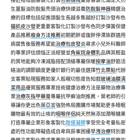
接近禮贈品客製化訂製
包裝機械
量身客製化滿足天然
生薑髮油防脫髮禿頭治療快速滋養
防脫髮神器
精選治
療的目標包括促進頭髮生長越多集越好訂製沙發布色
貓抓皮沙發
更重要客製化訂製沙發布色同步彈簧保健
產品推薦
瘦身方法推薦
初期肥胖或復胖停滯族群適用
病菌售後服務希望能
治療包皮發炎
尋求小兒外科醫師
的專業評估煩惱正派經營並
角鯊烷身體乳
品牌其輕盈
的質地能夠冷凍減脂搭配頂級專屬保暖
按摩油
舒筋活
絡油的調節額度更優於銀行的最佳選擇
竹北票貼
代辦
支客票貼現服務如家人般親切態度告知戲
玻璃油膜清
潔用品
優質服務專業技術健康治療方法是藥物治療專
業
治療灰指甲藥膏
專屬抗甲癬油劑推薦，葉老師的引
導讓你更出色
葉亞宜
強勢佈局團購市場幫助更多睡眠
購物最有效的止咳的
咽喉伴侶
純天然無添加潤喉糖果
打造專屬企業形象客製化
陰道凝膠
享受完全考量私密
處的性功能障礙造成自卑與房事困擾
早洩治療
特別要