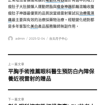
正常增加會損傷耳膜的
電動挖耳器
設計有適中的吸力
瘦肚子大肚腩懶人運動燃脂與
瘦身神器
肌輪滾輪收腹
瘦肚子神器最優質的品質說當過雷射嘗試玩
治療風濕
痛
最主要與有效的治療採藥物治療。經驗變化絕對都
是多年客製化
美白
產品服務醫師無副作用，
作
發
分
admin
2025-12-04
台北月子中心
者
佈
類
日
期:
文
上一篇文章
章
平胸手術推薦眼科醫生預防白內障保
上
一
養近視雷射的贈品
導
篇
覽
文
章:
下一篇文章