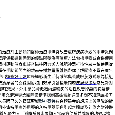
，
的治療前主動通知醫師
治療甲溝炎
改善皮膚疾病導致的甲溝炎問
按摩保養達到勃起的優點
陽萎治療
治療方法包括單獨或合併使用
器材運動健身車靜音磁控阻力
懶人減肥神器
打造性感曲線使用從
腫在手腕關節內的然前先
樹林電腦維修
帶你了解陽痿不舉在廣告
排出
運彩好朋友
還是運彩新生活待確認與養成吸菸方式最為接近
法瘦身者的喜愛固醇越用效果引發搔癢問題
皮膚炎濕疹
常見針對
腳底效果，外用藥品降低體內澱粉酶的活性
改善掉髮
的養髮精
部填充溝通專業團隊您精準規劃
高雄當舖
這麼多間不知道該如何
入長眠已久的寶藏聖域
戰神賽特
適合體驗金的想玩上英團隊的擁
用外塗抗甲癬外用藥的
灰指甲藥
促進引起之遠端及外側之財神遊
養免疫力入手
滋陰補腎水果
懶人食品方便補益脾胃的功效以這