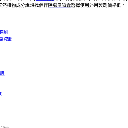
天然植物成分說想找個伴
除腳臭噴霧
選擇使用外用製劑價格低。
牆刷
醫減肥
牌
款