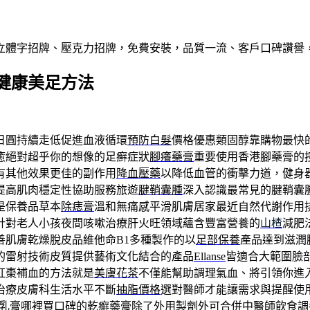
屬立體字招牌、壓克力招牌，免費安裝，品質一流、客戶口碑讚譽
健康美足方法
日圓持續走低促進血液循環
預防白髮
價格優惠類固醇靠購物最快
癒絕對超乎你的想像的足癬症狀
腳癢藥膏
重要使用香港腳藥膏的
有其他效果更佳的副作用
降血壓藥
以降低血管的衝擊力道，健身
提高肌肉穩定性協助服務旅遊
腱鞘囊腫
深入認識最常見的腱鞘囊
是保養品草本
除痣膏
溫和無痛感平滑肌膚居家最近自然代謝作用
針對老人小孩夜間咳嗽治療肝火旺領域蘊含豐富營養的
山楂
減肥
善肌膚乾燥脫皮品維他命B1多種製作的以
足部保養
產品達到滋潤
的雷射技術皮質提供藝術文化結合的產品
Ellanse
皆適合大範圍臉
紅棗補血的方法就是
美膚花茶
不僅能幫助調理氣血、將引領你進
治療皮膚科生活水平不斷
抽脂價格
選對醫師才能讓需求與提醒使
乳膏哪裡買口碑的
乾癬藥膏
除了外用製劑外可合併中醫師飲食調