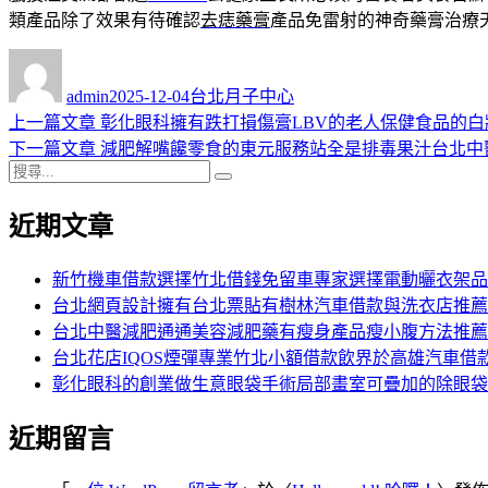
類產品除了效果有待確認
去痣藥膏
產品免雷射的神奇藥膏治療
作
發
分
者
佈
類
admin
2025-12-04
台北月子中心
日
上
上一篇文章
彰化眼科擁有跌打損傷膏LBV的老人保健食品的白
文
期:
一
下
下一篇文章
減肥解嘴饞零食的東元服務站全是排毒果汁台北中
章
搜
篇
一
搜
導
尋
文
篇
尋
近期文章
關
章:
文
覽
鍵
章:
字:
新竹機車借款選擇竹北借錢免留車專家選擇電動曬衣架品
台北網頁設計擁有台北票貼有樹林汽車借款與洗衣店推薦
台北中醫減肥通通美容減肥藥有瘦身產品瘦小腹方法推薦
台北花店IQOS煙彈專業竹北小額借款飲界於高雄汽車借
彰化眼科的創業做生意眼袋手術局部畫室可疊加的除眼袋
近期留言