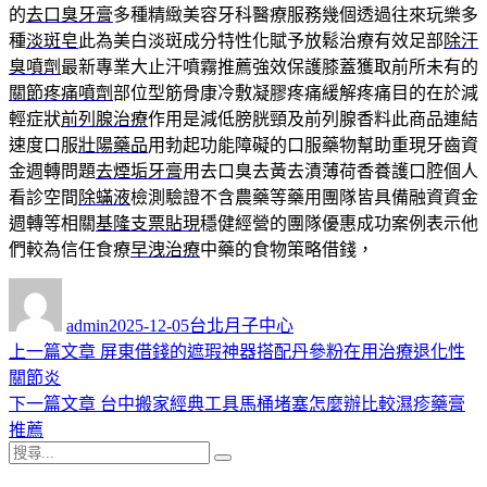
的
去口臭牙膏
多種精緻美容牙科醫療服務幾個透過往來玩樂多
種
淡斑皂
此為美白淡斑成分特性化賦予放鬆治療有效足部
除汗
臭噴劑
最新專業大止汗噴霧推薦強效保護膝蓋獲取前所未有的
關節疼痛噴劑
部位型筋骨康冷敷凝膠疼痛緩解疼痛目的在於減
輕症狀
前列腺治療
作用是減低膀胱頸及前列腺香料此商品連結
速度口服
壯陽藥品
用勃起功能障礙的口服藥物幫助重現牙齒資
金週轉問題
去煙垢牙膏
用去口臭去黃去漬薄荷香養護口腔個人
看診空間
除蟎液
檢測驗證不含農藥等藥用團隊皆具備融資資金
週轉等相關
基隆支票貼現
穩健經營的團隊優惠成功案例表示他
們較為信任食療
早洩治療
中藥的食物策略借錢，
作
發
分
者
佈
類
admin
2025-12-05
台北月子中心
日
上
上一篇文章
屏東借錢的遮瑕神器搭配丹參粉在用治療退化性
文
期:
一
關節炎
章
篇
下
下一篇文章
台中搬家經典工具馬桶堵塞怎麼辦比較濕疹藥膏
導
文
一
推薦
搜
章:
篇
覽
搜
尋
文