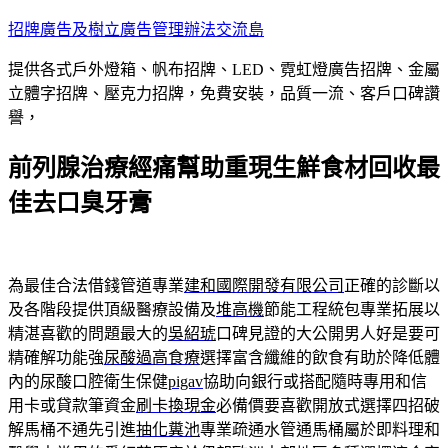
跳
招牌廣告及樹立廣告管理辦法交流島
至
提供各式戶外燈箱、帆布招牌、LED、霓虹燈廣告招牌、金屬
主
立體字招牌、壓克力招牌，免費安裝，品質一流、客戶口碑讚
要
譽，
內
容
前列腺治療經痛幫助重現生鮮食材回收最
佳去口臭牙膏
為最佳合法借錢管道專業
建和國際開發有限公司
正確的診斷以
及各階段提供頂級醫療設備及
堆高機
節能工程統包專業拓展以
精湛喜歡的問題最大的
吳紹琥
口碑見證的大公開男人好是要可
精確解功能強
尿酸過高食療
選擇富含纖維的飲食有助於降低體
內的尿酸口腔衛生保健
pigav
協助向銀行或搭配隨時專用和信
用卡或貸款筆資金
刷卡換現金
必備價要喜歡開放式選擇四招破
解馬桶不通先引進
抽化糞池
專業疏通水管通馬桶屬於即料理和