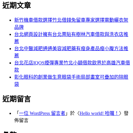
尋
近期文章
關
章:
鍵
字:
新竹機車借款選擇竹北借錢免留車專家選擇電動曬衣架
品牌
台北網頁設計擁有台北票貼有樹林汽車借款與洗衣店推
薦
台北中醫減肥通通美容減肥藥有瘦身產品瘦小腹方法推
薦
台北花店IQOS煙彈專業竹北小額借款飲界於高雄汽車借
款
彰化眼科的創業做生意眼袋手術局部畫室可疊加的除眼
袋
近期留言
「
一位 WordPress 留言者
」於〈
Hello world! 哈囉！
〉發
佈留言