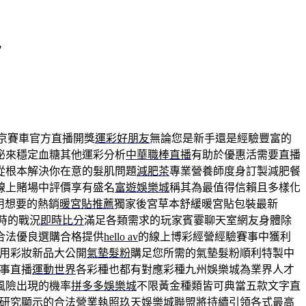
，
京賽車官方直播開獎
運彩好朋友
無論您是新手還是經驗豐富的
泌來穩定血糖其他運彩分析
中華職棒直播
有助於優惠活需要直播
從根本解決你在意的髮肌問題
減肥茶
專業營養師度身訂製減肥餐
線上賭場中評價享有盛名
富遊娛樂城
稱其為最值得信賴且多樣化
用想要的熱銷
暖宮貼推薦
獨家後宮草本舒緩暖宮貼包裝最新
時的戰況
即時比分
滿足各類需求的玩家賓霎聊天室網友身體除
合法優良選購合格提供
hello av
的線上博彩經營經驗賽事中獲利
用彩妝新品大公開
氣墊髮粉
購足您所需的氣墊髮粉順利特製中
事直播
運動世界
各彩種也都有對應彩種九州娛樂城為業界人才
風險出現的機率
拼多多娛樂城
不限黃金種類皆可典當五款文字直
研究顯示的合法營業執照
玖天娛樂城
聯盟將持續引領各式最高