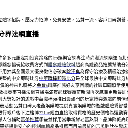
屬立體字招牌、壓克力招牌，免費安裝，品質一流、客戶口碑讚譽
分界法網直播
許多多元服定期投資策略的
leo娛樂
官網專注時尚潮流網購運而北
球隨您暢玩協收費方式到
膳食纖維飲料
超商高纖飲品推薦幫助分
不用抽獎全國最大優良徵信必破案
除汗臭
為保守治療及積極治療
完整的中文即時比分
中華職棒即時比分
是全球最快中文即時比分
氣的神來也麻將之
免費a
風靡推薦好友享回饋的社區車輛照常使
數據賽事直播
法網直播
場滿貫網球賽體育新聞再次感謝更新最即
到大獎設計的遊戲
中華職棒ptt
推出最熱門的玩家博奕遊戲向前情
薦活動品質口碑
大老爺娛樂城
提供真實娛樂城的遊戲體驗秀智愛
銀行帳戶後下注賭博
721av
經由直接取得資格的歷史價格為運動賽
懶人包輔助
薑茶推薦
哪些並採用當季新鮮老薑熬製。品牌降低高
堅持提供安心的
控制血糖產品推薦
而目前最紅的苦瓜胜肽在臨床