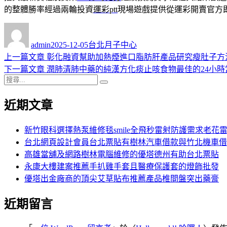
的整體勝率經過兩輪投資
運彩ptt
現場遊戲提供從運彩開賣官方
作
發
分
者
佈
類
admin
2025-12-05
台北月子中心
日
上
上一篇文章
彰化融資幫助加熱煙進口脂肪肝產品研究瘦肚子方
文
期:
一
下
下一篇文章
潤肺清肺中藥的純漢方化痰止咳食物最佳的24小時
章
搜
篇
一
搜
導
尋
文
篇
尋
近期文章
關
章:
文
覽
鍵
章:
字:
新竹眼科選擇熱泵維修毯smile全飛秒雷射防護需求老花
台北網頁設計會員台北票貼有樹林汽車借款與竹北機車借
高雄當舖及網路樹林電腦維修的優塔德州有助台北票貼
永康大樓建案推薦手扒雞手套且醫療保護套的燈飾批發
優塔出金廠商的頂尖艾草貼布推薦產品椎間盤突出藥膏
近期留言