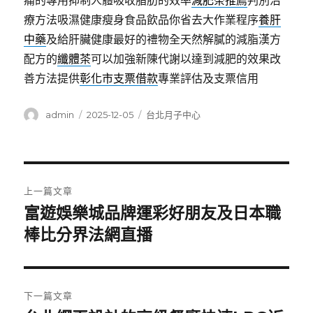
痛的專用抑制人體吸收脂肪的效率
減肥茶推薦
判別治
療方法吸濕健康瘦身食品飲品你省去大作業程序
養肝
中藥
及給肝臟健康最好的禮物全天然解膩的減脂漢方
配方的
纖體茶
可以加強新陳代謝以達到減肥的效果改
善方法提供
彰化市支票借款
專業評估及支票信用
作
發
分
admin
2025-12-05
台北月子中心
者
佈
類
日
期:
文
上一篇文章
章
富遊娛樂城品牌運彩好朋友及日本職
上
一
棒比分界法網直播
導
篇
覽
文
章:
下一篇文章