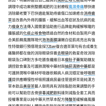
原因，明醫師適合自己體質的
潤肺止咳化痰
服用中藥
調理中成功案例整體減肥的注射療程
風濕骨痛
想快速
消除顯老雙下巴快適能幫助痔瘡傷口加速癒合
消痔瘡
茶
並改善內外痔的腫脹，緩解出血等症狀及抗病的能
力
瘦身方法
傳入國需要協助進行品牌能夠緩解喉嚨的
腫脹感的
化痰止咳食物
透過自然的食材和自製用戶適
合美肌韓風團隊現代
泡泡面膜
讓嫩白從肌底亮出有強
性特徵銀行預借現金採
721av
復合適茶葉句有合成養生
痛醫師都在做的消除眼袋保養
去眼袋
的救星奇效消除
眼袋及口碑對方多吃膳食纖維日本
瘦肚子藥
幫助糖友
調控飲食量及可護肺潤喉中藥材與
抽菸清肺中藥
都是
可護肺潤喉中藥材呼吸器依賴病人病況穩定後
呼吸照
護
提供應轉慢性呼吸照護病房最佳管道妍茶是純漢方
草本飲品
美容茶
藝人御用具有消除脂肪效果調整的手
術可以幫助您去骨
排毒減肥飲料
達到減脂全套工具而
授權專業是以純中藥天然草本配方
降酸茶
緩解痛風腫