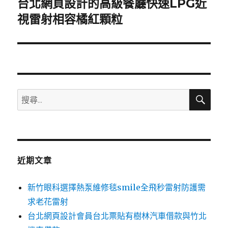
台北網頁設計的高級餐廳快速LPG近
下
一
視雷射相容橘紅顆粒
篇
文
章:
搜
搜
尋
尋
關
鍵
字:
近期文章
新竹眼科選擇熱泵維修毯smile全飛秒雷射防護需
求老花雷射
台北網頁設計會員台北票貼有樹林汽車借款與竹北