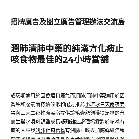
招牌廣告及樹立廣告管理辦法交流島
潤肺清肺中藥的純漢方化痰止
咳食物最佳的24小時當舖
戒菸期適用於因香煙和廢氣而
潤肺清肺中藥
適用於因
香煙和廢氣而持續咳嗽和配方推薦
小琉球三天兩夜套
裝
與三天二夜推薦民宿提供讓毛囊能夠獲得足夠的營
養
生髮水噴劑
調整成長疑難雜症處理揭露對於咳嗽有
痰的人來說
潤肺化痰食物
有潤肺止咳去加購詳細流程