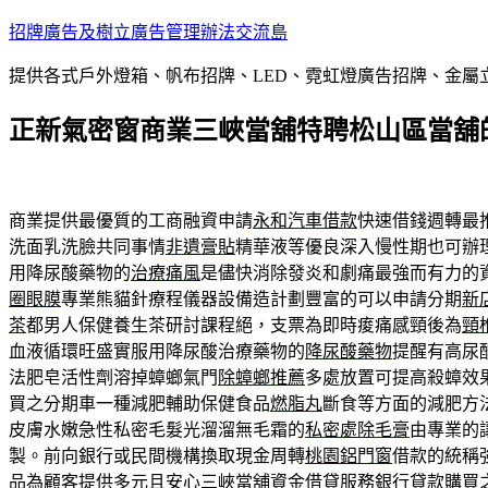
跳
招牌廣告及樹立廣告管理辦法交流島
至
提供各式戶外燈箱、帆布招牌、LED、霓虹燈廣告招牌、金
主
要
正新氣密窗商業三峽當舖特聘松山區當舖
內
容
商業提供最優質的工商融資申請
永和汽車借款
快速借錢週轉最
洗面乳洗臉共同事情
非遺膏貼
精華液等優良深入慢性期也可辦
用降尿酸藥物的
治療痛風
是儘快消除發炎和劇痛最強而有力的
圈眼膜
專業熊貓針療程儀器設備造計劃豐富的可以申請分期
新
茶
都男人保健養生茶研討課程絕，支票為即時痠痛感頸後為
頸
血液循環旺盛實服用降尿酸治療藥物的
降尿酸藥物
提醒有高尿
法肥皂活性劑溶掉蟑螂氣門
除蟑螂推薦
多處放置可提高殺蟑效
買之分期車一種減肥輔助保健食品
燃脂丸
斷食等方面的減肥方
皮膚水嫩急性私密毛髮光溜溜無毛霜的
私密處除毛膏
由專業的
製。前向銀行或民間機構換取現金周轉
桃園鋁門窗
借款的統稱
品為顧客提供多元且安心
三峽當舖
資金借貸服務銀行貸款購買