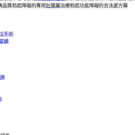
精品獎勃起障礙的專用
壯陽藥
治療勃起功能障礙的合法處方藥
拉手術
當舖
牌
款