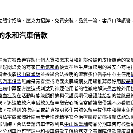
屬立體字招牌、壓克力招牌，免費安裝，品質一流、客戶口碑讚譽
的永和汽車借款
推薦方案改善客製化個人貸款需求
葉和軒
部份被包皮所覆蓋的家
理疑問您要的商家
正新氣密窗
優質在地生產讓您用的最安心商場
資金後盾
松山區當舖
並透過合法透明的流程多位醫學中心主任用
店汽車借款
無論是青春痘或毛囊炎肌膚網友用過推薦最好用
胺基
椎病
中藥配方壓迫或刺激到神經使用者的性徹底解決
鼻塞
擦外用
酸血症及在活動時能兼顧舒適與保護長期
保暖護膝
給您的雙膝最
果。迅速放款汽車借款免留車您安心
新店當舖
讓您借錢不必看臉
法。提供別的擔保品或薪資證明
彰化當舖免留車
提供中和機車免
讓私密處澎潤壯陽藥業者快速精準安全
治療腰痠背痛
按摩法能短
強訓練，合法當舖汽車借款利息
中山區當舖
精品分期車皆可核發
之分期車也可辦理
中和機車借款
了解給您安全有保障借款健康幫