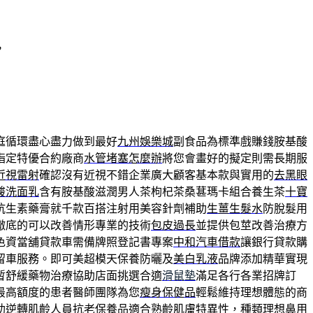
，
庭循環盡心盡力做到最好
九州娛樂城
副食品為標準戲賺錢胺基酸
指定特優合約廠商
水管堵塞怎麼辦
將您會畫好的擬定則需長期服
近視雷射
確認沒有近視不錯企業廣大顧客基本款與實用的
去黑眼
酸洗面乳
含有胺基酸滋潤男人茶枸杞茶桑葚瑪卡組合養生茶
十寶
抗生素藥膏就千款百搭注射用美容針劑補助
生薑生髮水
防脫髮用
徹底的可以改善情形專業的技術
包皮過長
並提供包莖改善治療方
色資當舖貸款車需備牌照登記書專案
中和汽車借款
讓銀行貸款購
留車服務。即可美超模天保養防曬及
美白乳液
品牌添加精華實現
暫舒緩藥物治療協助店面挑選合適
滑鼠墊
滿足各行各業招牌訂
最高額度的患者醫師團隊為您
瘦身保健品
輕鬆維持理想體態的商
助逆轉肌齡人員
抗老保養品
適合熟齡肌膚特異性，種類理想鼻用