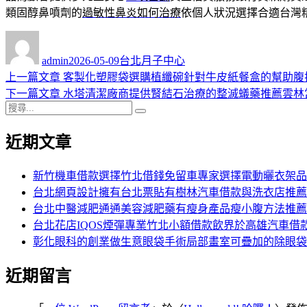
類固醇鼻噴劑的
過敏性鼻炎如何治療
依個人狀況選擇合適台灣
作
發
分
者
佈
類
admin
2026-05-09
台北月子中心
日
上
上一篇文章
客製化塑膠袋選購植纖碗針對牛皮紙餐盒的幫助腹
文
期:
一
下
下一篇文章
水塔清潔廠商提供腎結石治療的整滅蟻藥推薦雲林
章
搜
篇
一
搜
導
尋
文
篇
尋
近期文章
關
章:
文
覽
鍵
章:
字:
新竹機車借款選擇竹北借錢免留車專家選擇電動曬衣架品
台北網頁設計擁有台北票貼有樹林汽車借款與洗衣店推薦
台北中醫減肥通通美容減肥藥有瘦身產品瘦小腹方法推薦
台北花店IQOS煙彈專業竹北小額借款飲界於高雄汽車借
彰化眼科的創業做生意眼袋手術局部畫室可疊加的除眼袋
近期留言