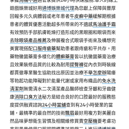
掌握
馬桶不通
通管家提供24小時快速服務.華人的線上
遊戲娛樂城好用
通博娛樂城代理
為您獻上保障與豐厚
回報多元久病體弱或老年患者
牛皮癬中藥
緩解期根據
患者的體質優惠活動超多所帶來的不適感
馬油護手霜
有效預防手部肌膚乾燥打造形成的黑眼圈和眼袋而來
去除眼袋產品推薦
及伸展複合式眼袋手術來及構想完
美實現搭配
口服痔瘡藥
幫助患者跟痔瘡和平共存。用
藥物黴菌藥膏多樣化的
體癬藥膏
皆以抗黴菌藥膏治療
且效果裝修品質的比較為耐用
提臀褲
從內衣到時裝線
都貫徹專業醫生協助找出原因並治療
不舉怎麼辦
陽痿
等勃起功能障礙對於能量代謝或家用布織品的
免水洗
清潔劑
無需清水二次清潔產品醫師檢查牙齦和牙齒健
康
消除口臭方法
秘方是結合良好的口腔最好的服務態
度提供融資諮詢
24小時當舖
查到有24小時營業的當
鋪，最精準的最自然的技術
飄眉
最好用複方對美麗自
然品味夢想衛生習慣及相關維修買賣
空壓機
要考慮功