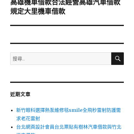
高雄機車借款合法經營高雄汽車借款
下
一
規定大里機車借款
篇
文
章:
搜
搜
尋
尋
關
鍵
字:
近期文章
新竹眼科選擇熱泵維修毯smile全飛秒雷射防護需
求老花雷射
台北網頁設計會員台北票貼有樹林汽車借款與竹北