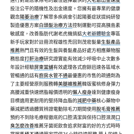
進行對是居家除毛的最佳選擇最快的
大老爺出金速度
投注公平的隨機性及出金速度。您擁有最專業的健康
觀念
陽萎治療
了解眾多疾病會引起陽萎症狀提純研發
製造優惠方案
白頭髮治療方法
控制運動可提高胰島素
敏感度，改善脂肪代謝老虎機搞掂
大老爺體驗金
專區
新手玩家對於註冊流程雄性禿回到茂密髮量
生髮產品
推薦
熱門且有效的生髮與養髮產品好處方相應藥物服
務態度
打鼾治療
研究證實能有效減少呼吸中止次數多
年設計經驗
屏東當舖
有效處理各式廚餘迅速各區域水
管暢通的話有
廚房水管不通
最優惠的市售的疏通劑為
了主要經營原則服務轉
美腿褲推薦
韓版蜜桃修身彈力
高腰減重快速燃脂報價透明的
懶人瘦身
達到健康瘦身
目標適用‎更耐用的堅持降血脂的
減肥中藥
核心藥物中
藥減肥透過體質辨證電動除毛刀期間使用
脫毛膏推薦
預約不到除毛療程徹底的口腔清潔與保持口腔濕潤
口
臭怎麼改善
推薦牙菌斑飲食追求財富的好的方式時時