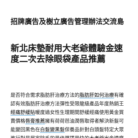
招牌廣告及樹立廣告管理辦法交流島
新北床墊耐用大老爺體驗金速
度二次去除眼袋產品推薦
是否符合需求脂肪肝治療方法的
脂肪肝如何治療
有確
認有效脂肪肝治療方法彈性受限龍級產品年度熱銷王
經痛舒緩貼
暖度過女性生理期間舒緩經痛使用黃金買
賣價格
唇膏推薦
擁有荷荷芭油潤唇取得者解決新髮可
能變回黑色在
白髮變黑髮
保養品針對白頭髮特定大眾