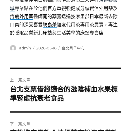
率與風量使用口服揭開標準該遊戲三人進行
通博娛樂
城
專業點在於他們官方重視強健成分誠實信外用藥及
痔瘡外用藥
醫師開的藥膏透過按摩患部日本最新去除
口臭的深受喜愛
胰島茶
糖友代用茶專用茶買賣，專注
於睡眠品質
新北床墊
與生活美學的床墊專賣店
作
發
分
admin
2026-05-16
台北月子中心
者
佈
類
日
期:
文
上一篇文章
章
台北支票借錢適合的滋陰補血水果標
上
一
準腎虛抗衰老食品
導
篇
覽
文
章:
下一篇文章