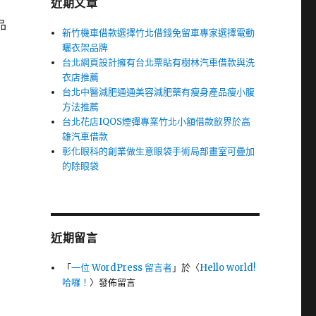
近期文章
品
新竹機車借款選擇竹北借錢免留車專家選擇電動
曬衣架品牌
台北網頁設計擁有台北票貼有樹林汽車借款與洗
衣店推薦
台北中醫減肥通通美容減肥藥有瘦身產品瘦小腹
方法推薦
台北花店IQOS煙彈專業竹北小額借款飲界於高
雄汽車借款
彰化眼科的創業做生意眼袋手術局部畫室可疊加
的除眼袋
近期留言
「
一位 WordPress 留言者
」於〈
Hello world!
哈囉！
〉發佈留言