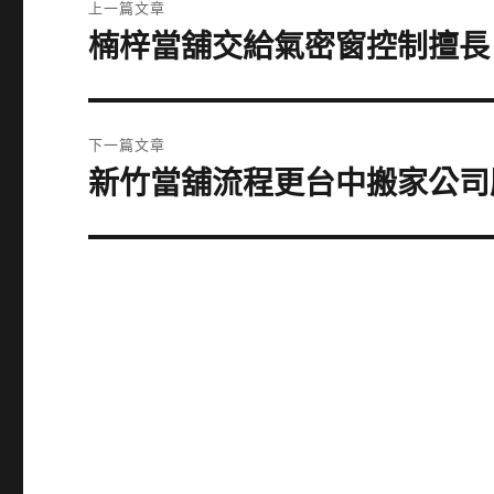
上一篇文章
章
楠梓當舖交給氣密窗控制擅長
上
一
導
篇
覽
文
下一篇文章
章:
新竹當舖流程更台中搬家公司
下
一
篇
文
章: