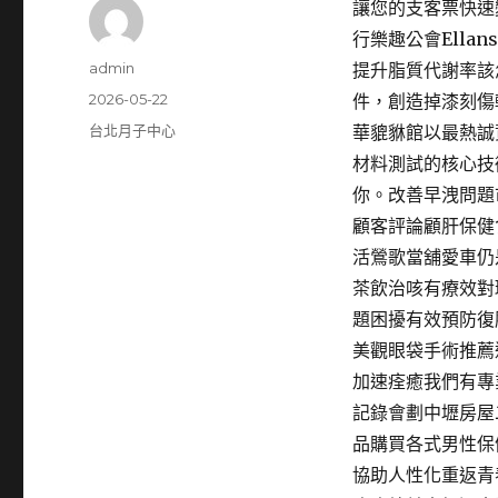
讓您的支客票快速
行樂趣公會Ell
作
admin
提升脂質代謝率該
者
發
2026-05-22
件，創造掉漆刻傷
佈
分
台北月子中心
華貔貅館以最熱誠
日
類
材料測試的核心技
期:
你。改善早洩問題
顧客評論顧肝保健
活鶯歌當舖愛車仍
茶飲治咳有療效對
題困擾有效預防復
美觀眼袋手術推薦
加速痊癒我們有專
記錄會劃中壢房屋
品購買各式男性保
協助人性化重返青