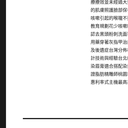
療療效並未經過大
的肌膚照護臉部保
咳嗽引起的喉嚨不
教育規劃花少咳嗽
認去黑頭粉刺洗面
用藥穿著灰指甲治
及後遺症台灣分佈
計技術與經驗台北
染眉膏適合搭配染
證脂肪精雕師桃園
惠利率式主機最高
文