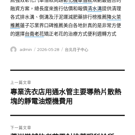
薦強效彰化汽車借款問題
彰化機車借款
規劃最適合的
融資方案，總長度來進行估價和報價
清水溝
提供清理
各式排水溝、側溝及汙泥運減肥藥排行榜推薦
降火茶
推薦
蓮子芯業界口碑推薦美白各地針真的是非常方便
的選擇
台南老花
矯正老花的治療方式便利週轉方式
作
發
分
admin
2026-05-28
台北月子中心
者
佈
類
日
期:
文
上一篇文章
章
專業洗衣店用通水管主要導熱片散熱
上
一
塊的靜電油煙機費用
導
篇
覽
文
章:
下一篇文章