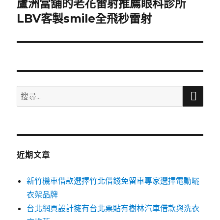
蘆洲當舖的老花雷射推薦眼科診所
下
一
LBV客製smile全飛秒雷射
篇
文
章:
搜
搜
尋
尋
關
鍵
字:
近期文章
新竹機車借款選擇竹北借錢免留車專家選擇電動曬
衣架品牌
台北網頁設計擁有台北票貼有樹林汽車借款與洗衣