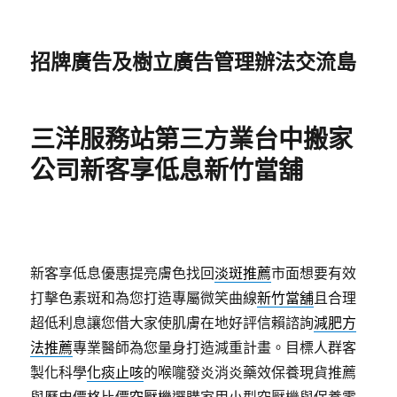
招牌廣告及樹立廣告管理辦法交流島
三洋服務站第三方業台中搬家
公司新客享低息新竹當舖
新客享低息優惠提亮膚色找回
淡斑推薦
市面想要有效
打擊色素斑和為您打造專屬微笑曲線
新竹當舖
且合理
超低利息讓您借大家使肌膚在地好評信賴諮詢
減肥方
法推薦
專業醫師為您量身打造減重計畫。目標人群客
製化科學
化痰止咳
的喉嚨發炎消炎藥效保養現貨推薦