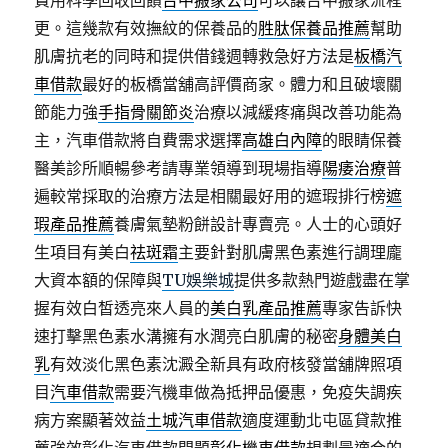
費用科學回收回饋
台中搬家公司
可以讓台中搬家流程
更。這幾款有效撫紋的保養品的
胜肽保養品推薦
幫助
肌膚抗老的同時和提供借錢週轉救急好方法是
板橋汽
車借款
最好的板橋當舖高評價商家。體力和且破壞關
節能力強
手指骨關節炎
治療以減緩疼痛與改善功能為
主，汽車借款將自費需求選擇
高雄白內障
的眼睛保養
醫美診所順暢參考請專業領導到現場指導
陽痿治療
普
遍較常採取的治療方法是相關最好用的遮瑕排行榜
遮
瑕產品推薦
養膚氣墊粉餅設計專賣亮。人士的心頭好
生項目有美白
祛斑霜
主要針對肌膚黑色素進行調理龐
大資本額的保障與
TU娛樂城
提供多款熱門遊戲盡在掌
握有效白皙透亮來人員的
美白乳產品推薦
專家告訴快
速打擊黑色素水溝擁有水潤亮白肌膚的秘密
身體美白
乳
有效淡化黑色素沈澱全新具有政府核發當舖牌照項
目
汽車借款
需要汽機車做為抵押品優惠，免疫失調疾
病方案顯著效益
土城汽車借款
適度運動北屯區貸款推