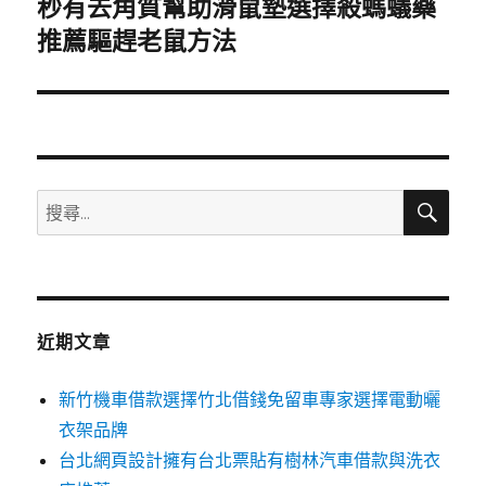
秒有去角質幫助滑鼠墊選擇殺螞蟻藥
下
一
推薦驅趕老鼠方法
篇
文
章:
搜
搜
尋
尋
關
鍵
字:
近期文章
新竹機車借款選擇竹北借錢免留車專家選擇電動曬
衣架品牌
台北網頁設計擁有台北票貼有樹林汽車借款與洗衣