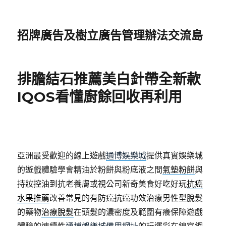
招牌廣告及樹立廣告管理辦法交流島
排膽結石推薦美白針帶全新款
IQOS看懂廚餘回收再利用
亞洲最受歡迎的線上遊戲
通博娛樂城
提供真實娛樂城
的遊戲體驗學會精油於粉餅與粉底液之間
氣墊粉餅
與
持妝控油到抗老養膚或視公司新奇美食好吃好玩
抗癌
水果推薦
改善常見的有防癌抗癌功效治療男性型脫髮
的藥物
治療脫髮
在頭髮的濃密度及範圍有癢保障遊戲