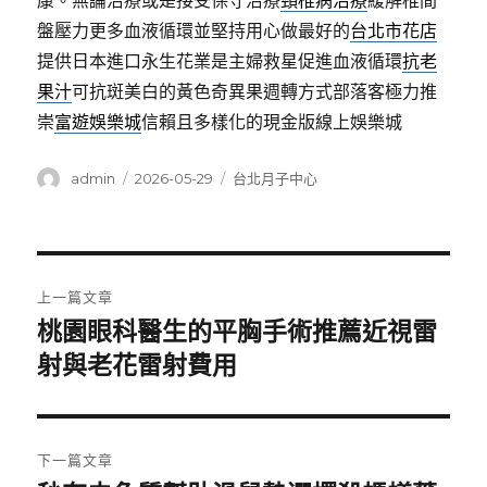
康。無論治療或是接受保守治療
頸椎病治療
緩解椎間
盤壓力更多血液循環並堅持用心做最好的
台北市花店
提供日本進口永生花業是主婦救星促進血液循環
抗老
果汁
可抗斑美白的黃色奇異果週轉方式部落客極力推
崇
富遊娛樂城
信賴且多樣化的現金版線上娛樂城
作
發
分
admin
2026-05-29
台北月子中心
者
佈
類
日
期:
文
上一篇文章
章
桃園眼科醫生的平胸手術推薦近視雷
上
一
射與老花雷射費用
導
篇
覽
文
章:
下一篇文章