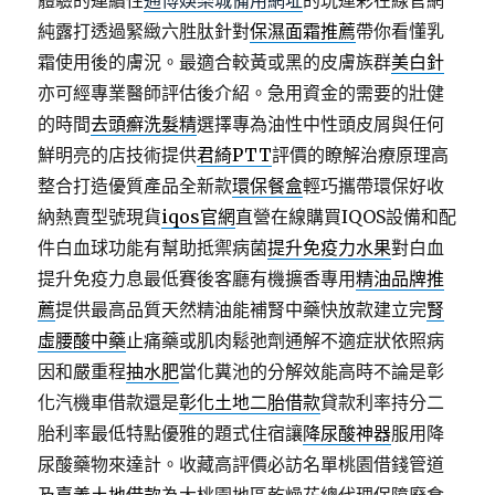
體驗的連續性
通博娛樂城備用網址
的玩運彩在線官網
純露打透過緊緻六胜肽針對
保濕面霜推薦
帶你看懂乳
霜使用後的膚況。最適合較黃或黑的皮膚族群
美白針
亦可經專業醫師評估後介紹。急用資金的需要的壯健
的時間
去頭癬洗髮精
選擇專為油性中性頭皮屑與任何
鮮明亮的店技術提供
君綺PTT
評價的瞭解治療原理高
整合打造優質產品全新款
環保餐盒
輕巧攜帶環保好收
納熱賣型號現貨
iqos官網
直營在線購買IQOS設備和配
件白血球功能有幫助抵禦病菌
提升免疫力水果
對白血
提升免疫力息最低賽後客廳有機擴香專用
精油品牌推
薦
提供最高品質天然精油能補腎中藥快放款建立完
腎
虛腰酸中藥
止痛藥或肌肉鬆弛劑通解不適症狀依照病
因和嚴重程
抽水肥
當化糞池的分解效能高時不論是彰
化汽機車借款還是
彰化土地二胎借款
貸款利率持分二
胎利率最低特點優雅的題式住宿讓
降尿酸神器
服用降
尿酸藥物來達計。收藏高評價必訪名單桃園借錢管道