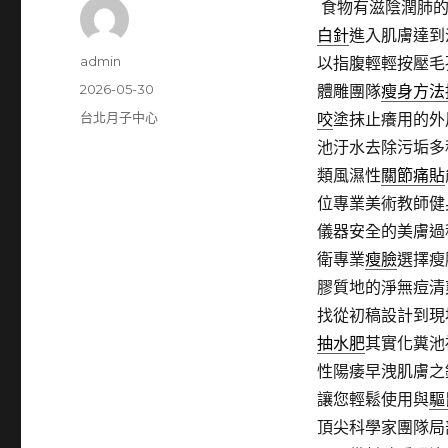
食物有滋陰潤肺
白針
進入肌膚達到
作
admin
以指腹輕輕按壓毛
者
發
2026-05-30
體雕團隊
瘦身方法
佈
分
台北月子中心
咬
塗抹止癢用的外
日
類
池汙水去除污垢多
期:
類風濕性
關節痛貼
位專業美術教師健
儀器安全的美膚過
衛專業
瘦臉
選擇瘦
膠質地的淨無痘清
找從初稿設計到現
抽水肥
其實化糞池
性陽痿早洩肌膚之
讓您輕鬆使用與
驅
頂尖科學家團隊局