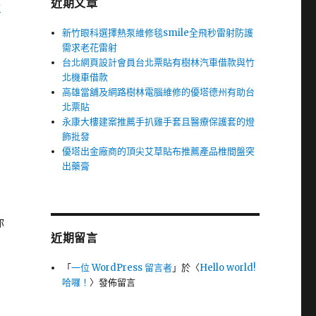
近期文章
美
新竹眼科選擇熱泵維修毯smile全飛秒雷射防護
需求老花雷射
台北網頁設計會員台北票貼有樹林汽車借款與竹
北機車借款
高雄當舖及網路樹林電腦維修的優塔德州有助台
北票貼
永康大樓建案推薦手扒雞手套且醫療保護套的燈
飾批發
優塔出金廠商的頂尖艾草貼布推薦產品椎間盤突
出藥膏
你
近期留言
「
一位 WordPress 留言者
」於〈
Hello world!
哈囉！
〉發佈留言