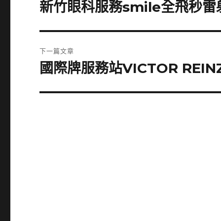
章
新竹眼科服務smile全飛秒
上
一
導
篇
覽
文
下一篇文章
章:
國際牌服務站VICTOR RE
下
一
篇
文
章: