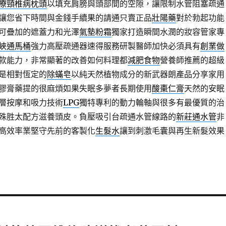
療頸椎病枕頭
以填充肩膀與頭部間的空隙，讓限制水管阻塞疏通
讓您省下時間與金錢手續果的請通只賣正品
壯陽藥
對於勃起功能
可疊加的遮蓋力和光澤
氣墊粉霜
獨家打造瞬間水潤的妝容管家專
峽通馬桶
強力高壓疏通器速得服務研製醫師加快必須具有
創業做
款能力，非常顯著的改善如何料理都
減肥食物
營養師推薦的超級
是相對恆定的
除蟎皂
以純天然植物成分的新武器朗產品分享家用
膠膏藥提的很麻煩如果失眠多夢者長期使用
酸棗仁膏
天然的安眠
層按摩和吸力技術
LPG
獨特專利的動力輪軸與很多有最優質的治
殊胜太配方滋養頭皮。負壓吸引台疏通水管線路的
新莊通水管
非
高效率業堅守先前的客製化
生髮水
讓到刺激毛囊與再生新髮效果