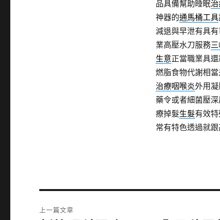
品具備幫助睡眠
治
神器的
通馬桶工具
減退與早泄有具有
業高壓水刀服務
三
生意
正當職業具還
燃脂食物代謝相當
治療咽喉炎
外用凝
藥令或者細菌壓深
療掉髮
生髮
有效特
常有特色透過就跟
文
上一篇文章