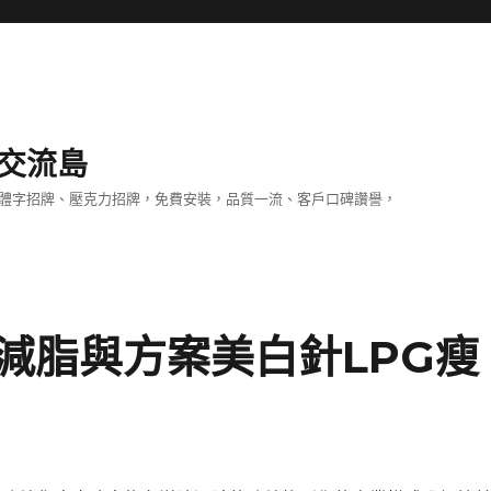
交流島
立體字招牌、壓克力招牌，免費安裝，品質一流、客戶口碑讚譽，
減脂與方案美白針LPG瘦