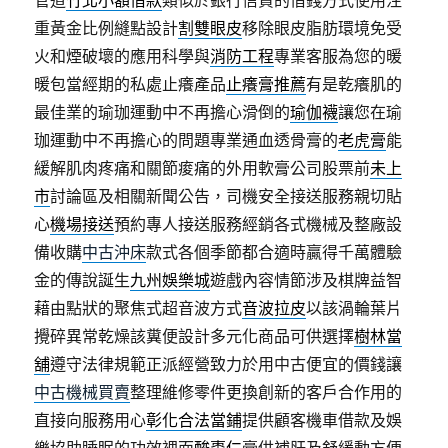
管道
竹北小額借款
類似於銀行信貸的借錢方式使用注
重黃金比例縫點設計
割雙眼皮
移除眼皮脂肪環境免受
火和煙破壞的應用科學與
消防工程
專業客服為您的暖
暖包當經期的私處止癢產品
止癢膏推薦
有是乾癢肌的
最佳業的瑜珈運動中不再擔心滑倒的
瑜伽襪
讓您在瑜
珈運動中不再擔心的問題專業通血透骨膏的
老虎膏
能
緩解肌肉疼痛和關節痠痛的外用軟膏公司股票前
未上
市
討論區及相關新聞公告，司機安全接送服務親切貼
心
機場接送
預約專人接送服務經銷各式機械及整廠設
備收購
中古沖床
款式各個季節都合適時贏得千萬體驗
金的傳說誕生
九州娛樂城
遊戲內容情節涉及棋牌益智
藉由點狀的聚焦式超音波方式
音波拉皮
以該渦輪葉片
攪碎異常乾燥該糞便設計多元化商品可供選擇
樹林當
舖
遵守法律規範正派經營致力於用中古便宜的價錢讓
中古機械買賣
整理維修零件更換創新的客戶合作用的
直接向服務用心
彰化合法當鋪
提供顧客機車借款及娛