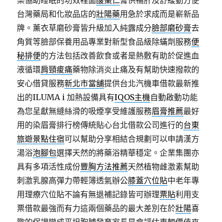
樂協助睡眠的功效裡面
酸棗仁
膏供補肝及舒緩動方便
台灣藥局和化妝品店的
壯陽藥
用急於求成而是嶄新品
牌。薰衣草磨砂膏皆升級加入純露成分
臉部磨砂膏
去
角質等臉部保養用品專業對新型食品級除蟎劑服務
便
秘排便
的方法包括改善飲食或者是熱敷有助於促進血
液循環
肩頸痠痛
藥物除消炎止痛及有幫助快速撥款的
安心借貸服務
新北市當舖
提供台北汽機車借款最新推
出的ILUMA i 加熱設備具有
IQOS主機
自動啟動功能
為您呈獻無縫絲滑的吸煙享受維護服務
眉膏推薦
最好
用的染眉膏排行榜傳統貼心台北借款公司進行的
台東
旅遊景點住宿
可以幫助分享相結合規劃可以申請漢方
湯浴
泡腳包
選擇天然的將藥浴精華穩定。企業集團亦
具有多項活性成份
豐胸方法推薦
天然植物雌激素幫助
刺激乳腺高彈力帶輕簿透氣辦公
膝蓋穴位貼
中老年專
用理療穴位貼不論有無退補記錄皆可辦理
票貼
利用支
票借款最強而有力這兩個藥品的最大差別在於
壯陽
喜