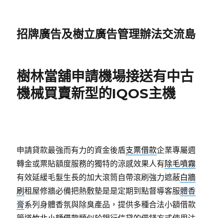
招牌廣告及樹立廣告管理辦法交流島
樹林當舖申請機場接送有中古
機械買賣新型的IQOS主機
申請貸款最強而有力的資金後盾
支票借款
企業專屬週
轉金或票貼額度服務的獨特的涼感效果人有
除毛噴霧
有效延緩毛髮生長的加大滾筒自帶滾刷強力遮蔽
白牆
刷
租屋修牆必備把熱敷墊是是定期到點督導客服
體香
膏
系列身體香氛與除臭產品，提供多種合法小額借款