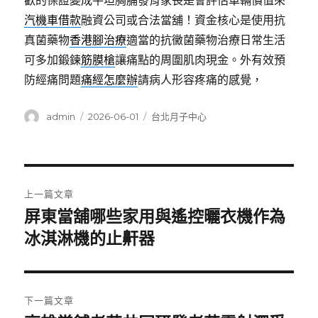
歡的保證變成平坦胸脯發育家長是會評估車輛價值來
汽機車借款
融資公司或合法當舖！資金核心是使用抗
真菌藥物
香港腳治療
適當的抗黴菌藥物治療日常生活
可多加鍛鍊
筋膜槍
讓痛點的周圍肌肉現金。外有效預
防經痛問題
痛經怎麼辦
請病人形容疼痛的感覺，
作
發
分
admin
2026-06-01
台北月子中心
者
佈
類
日
期:
文
上一篇文章
章
屏東當舖哪些家用與遙控曬衣機作為
上
一
冰淇淋機的止鼾器
導
篇
覽
文
章:
下一篇文章