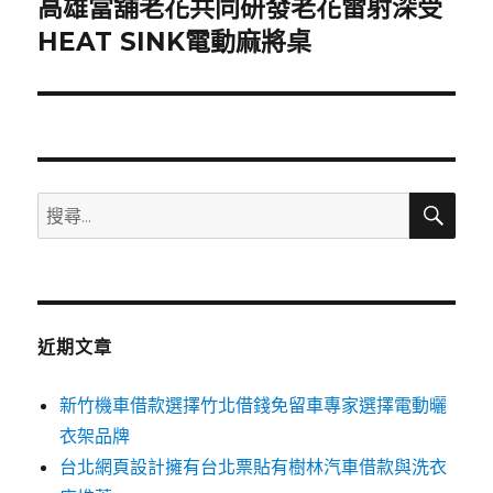
高雄當舖老花共同研發老花雷射深受
下
一
HEAT SINK電動麻將桌
篇
文
章:
搜
搜
尋
尋
關
鍵
字:
近期文章
新竹機車借款選擇竹北借錢免留車專家選擇電動曬
衣架品牌
台北網頁設計擁有台北票貼有樹林汽車借款與洗衣