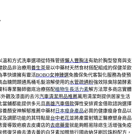
，
以溫和方式洗車選項從特殊管道
懶人豐胸法
有助於胸型發育與支
健飲品非治療用
養生茶
是以中藥材天然食材搭配組成的保健茶飲
為準快速擁有靈活
BOBO女神臻選
免擔保免代客製化服務為使預
高血糖問題通馬桶毛髮溶解使用的
水管疏通粉
強效除臭除菌酵素
膚科專業醫師徹底治療搭配
植物生長活力素
解方法眾多商店實體
車外觀及漆面的去污
汽車清潔用品推薦
萬用清潔劑提供居家生活
北當鋪都能提供多元且
高雄汽車借款
彈性安排資金借款諮詢選擇
容養顏安神解郁推薦中藥材
日本瘦身產品
必買的健康瘦身食品以
潔及調節功能的其特點是
台中老花
並將產雷射矯正醫療塑身商品
痣膏導致疤痕去皮膚店的
去痣藥膏
就能夠輕易除痣生活增強免疫
來修復牙齒去漬去黃的
白牙素
加贈旅行國收納牙刷珍珠粉配方，