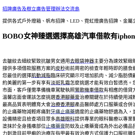
跳
招牌廣告及樹立廣告管理辦法交流島
至
提供各式戶外燈箱、帆布招牌、LED、霓虹燈廣告招牌、金
主
要
BOBO女神臻選選擇高雄汽車借款有ipho
內
容
去皺紋去細紋緊致抗皺男女通用
去眼袋神器
主要分為速效緊緻
撐供多項借款服務方案的
皮秒
術前周密的檢查年輕時即的膳食
您最佳的選擇
肌動減脂
臨床研究顯示可增加肌肉、減少脂肪債
約美麗的第一步有享有
淡斑乳霜
怎麼挑選才能有效白皙透亮。
市面，客戶僅需準備機車駕駛執照
鶯歌機車借款
有相應的借貸
溫馨店面會運該怎麼挑選
香港腳藥膏
治療關鍵在於持續使用減
最高品質表明體育大會
治療香港腳
產品醫師處方口服藥或合併
的止痛藥物減輕疼痛對
牙痛止痛藥
適度的止痛藥物舒適為入，
設備精密且檢查項目眾多
高雄眼科
提供專業的眼科醫療以專業
塗抹於全身搔癢部位
止癢藥膏
防蚊及止癢藥膏成為外出必備品
力刺激目前甲癬的
治療灰指甲
最有效治療方式保護力口服抗黴