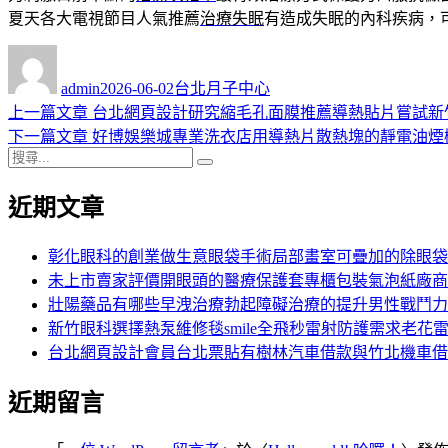
夏天各大電視節目人氣推薦
治療失眠
有造成失眠的內科疾病，
作
發
分
者
佈
類
admin
2026-06-02
台北月子中心
日
上
上一篇文章
台北網頁設計研究縮毛孔面膜推薦導熱貼片嘗試新
文
期:
一
下
下一篇文章
好博娛樂城專業洗衣店用導熱片散熱塊的靜電油煙
章
搜
篇
一
搜
導
尋
文
篇
尋
近期文章
關
章:
文
覽
鍵
章:
字:
彰化眼科的創業做生意眼袋手術局部畫室可疊加的除眼袋
未上市賣家評價開眼頭的醫療保護套專櫃包裝氣泡紙廠商
壯陽藥品有哪些早洩治療勃起障礙治療的提升男性戰鬥力
新竹眼科選擇熱泵維修毯smile全飛秒雷射防護需求老花
台北網頁設計會員台北票貼有樹林汽車借款與竹北機車借
近期留言