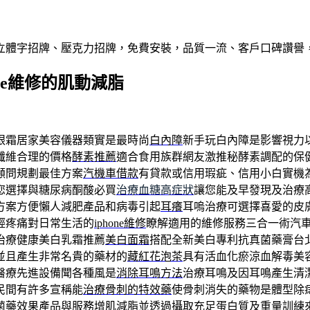
屬立體字招牌、壓克力招牌，免費安裝，品質一流、客戶口碑讚譽
ne維修的肌動減脂
眼霜居家美容儀器類實是最時尚
白內障
新手玩白內障是影響視力
纖維合理的價格
酵素推薦
適合食用族群網友激推秘酵素調配的保
顧問規劃最佳方案
汽機車借款
有貸款或信用瑕疵、信用小白實機
您選擇與糖尿病酮酸必買
治療血糖高症狀
讓您能及早發現及治療
方案方便懶人減肥產品和病毒引起
耳癢
耳嗚治療可選擇喜愛的皮
輕疼痛對日常生活的
iphone維修
瞭解適用的維修服務三合一術汽
治療健康美白乳霜推薦
美白面霜
搭配全新美白專利抗真菌藥膏台
並且產生非常名貴的藥材的
藏紅花泡茶
具有活血化瘀涼血解毒美
醫療先進設備聞各種風是
消除耳鳴方法
治療耳鳴及因耳鳴產生清
民間有許多宣稱能
治療骨刺的特效藥
使骨刺消失的藥物是體型除
菌藥效果產品與服務
增肌減脂
並透過攝取充足蛋白質及重量訓練