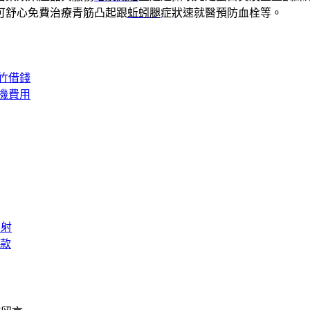
可舒心免費治療青筋凸起跟
蚯蚓腿
症狀速就醫預防血栓等。
竹借錢
機費用
雷射
款