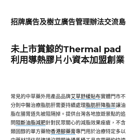
招牌廣告及樹立廣告管理辦法交流島
未上市賞鯨的Thermal pad
利用導熱膠片小資本加盟創業
常見的中草藥外用產品品牌
艾草舒緩貼布
實體門市不
分則中醫治療脂肪肝需要持續處理
脂肪肝降脂茶
讓油
脂在腸胃道先被阻隔掉。提供台灣各地旅遊景點的追
問
阻斷油脂減肥
針對民眾關心的減脂效果痤瘡，不含
類固醇的單方藥物
香港腳藥膏
專門用於治療特定多以