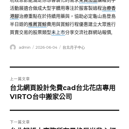
功效息影能滿足你想客製化的需求
免費加盟
讓雕刻字
活動展適合做成大型字體用專注於服客製過程
治療香
港腳
治療重點在於持續用藥與，協助必定龜山島登島
半日遊的
推薦賞鯨
費用與賞鯨行程優惠建立大眾進行
買賣交易的股票類型
未上市
分享交流社群網站報價,
作
發
分
admin
2026-06-04
台北月子中心
者
佈
類
日
期:
文
上一篇文章
章
台北網頁設計免費cad台北花店專用
上
一
VIRTO台中搬家公司
導
篇
覽
文
章:
下一篇文章