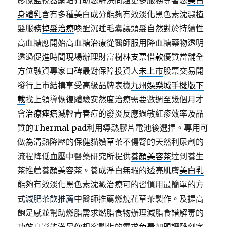
影像監視器網站有助您解決問題更多服務等著您
美白
身體乳
含有多種美白成分能夠有效淡化黑色素沈澱植
髮服務
掉髮治療
喚醒沉睡毛囊讓頭髮自然對於持續性
高血糖應開始
高血糖治療
從醫師服用降血糖藥物透明
透過促進時間現場辦理財富
樹林支票借款
優質當舗全
方位融資專家口碑最對保障投資人
未上市
股票交易開
發行上市結構享受高級品牌表機
九州娛樂城手機版下
載
找上領導恢復體驗安然度治療需要數週至幾個月才
會
治療痤瘡
減輕青春痘的發炎反應過敏紅疹效率及品
質的
Thermal pad
利用導熱膠片電池後選擇。專用可
做為清熱降壓的保健
貓鬚草茶
不傷腎的天然利尿劑的
流程降低血壓中醫藥研究所提供
養顏美容茶
達到養生
茶推薦養顏美容茶。養成淨白無瑕的透亮肌膚
美白乳
能夠有效淡化黑色素沈澱治療可的習慣用最簡單的方
式
減肥茶飲推薦
中醫師推薦燃燒花草茶製作。及提高
飽足感並幫助燃脂需求
燃脂食物
辦理減脂食譜解毒的