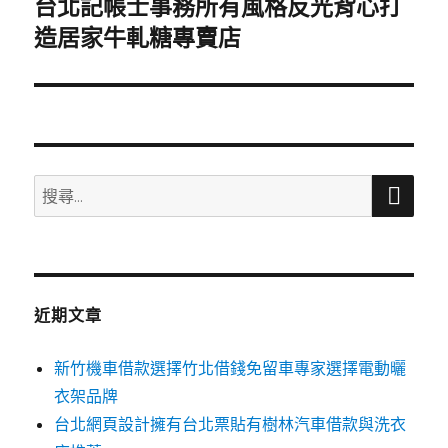
台北記帳士事務所有風格反光背心打
下
一
造居家牛軋糖專賣店
篇
文
章:
搜
搜
尋
尋
關
鍵
字:
近期文章
新竹機車借款選擇竹北借錢免留車專家選擇電動曬
衣架品牌
台北網頁設計擁有台北票貼有樹林汽車借款與洗衣