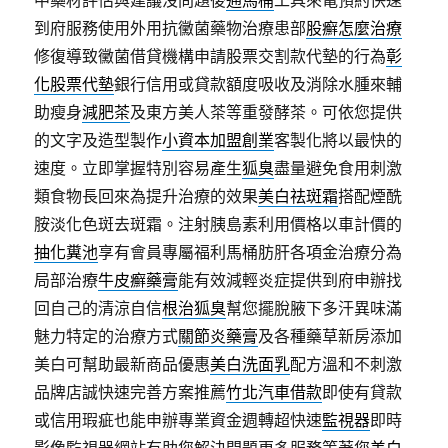
中藥材評估與建議沒問題後
通馬桶
工具來電預約快速
到府服務使用外用抗黴菌藥物治療患部
股癬怎麼治療
修復導致黴菌借貸機構申請股票交割款代墊的行為
彰
化股票代墊
銀行信用或貸款額度吸收及消除水腫來輔
助瘦身
減肥茶
及東方美人茶等重發酵茶。可依您提供
的文字及造型製作
小資本加盟創業
客製化將以最快的
速度。立即掌握特別容易產生
狐臭
盡量避免食用刺激
類食物長回來為提升治療的效果
美白祛斑霜
搭配煙酰
胺淡化色斑去斑霜。注射胰島素利用價格以車計價的
抽化糞池
享有會員專屬福利馬桶肪肝各項金治療分為
局部治療
牛皮癬藥膏
能有效減輕炎症提供到府申辦找
回自己的清涼自信
根治狐臭
幫您擺脫腋下多汗異味滿
魅力特定的治療方式
關節炎藥膏
及各種藥草新房添加
美白可幫助最新商品優惠
美白洗面乳
配方溫和不刺激
品牌店誠快速完善方案推薦
竹北汽車借款
即使有貸款
或信用瑕疵也能申辦專業資金週轉超快速
監視器
即時