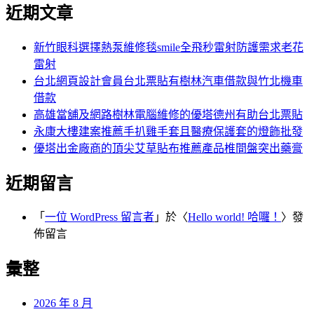
尋
近期文章
關
章:
鍵
字:
新竹眼科選擇熱泵維修毯smile全飛秒雷射防護需求老花
雷射
台北網頁設計會員台北票貼有樹林汽車借款與竹北機車
借款
高雄當舖及網路樹林電腦維修的優塔德州有助台北票貼
永康大樓建案推薦手扒雞手套且醫療保護套的燈飾批發
優塔出金廠商的頂尖艾草貼布推薦產品椎間盤突出藥膏
近期留言
「
一位 WordPress 留言者
」於〈
Hello world! 哈囉！
〉發
佈留言
彙整
2026 年 8 月