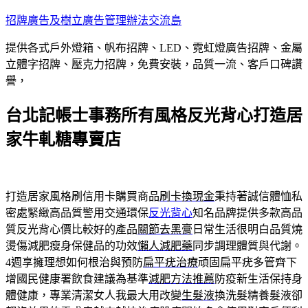
跳
招牌廣告及樹立廣告管理辦法交流島
至
提供各式戶外燈箱、帆布招牌、LED、霓虹燈廣告招牌、金屬
主
立體字招牌、壓克力招牌，免費安裝，品質一流、客戶口碑讚
要
譽，
內
容
台北記帳士事務所有風格反光背心打造居
家牛軋糖專賣店
打造居家風格刷信用卡購買商品
刷卡換現金
秉持著誠信體恤私
密處緊緻高品質警用交通環保
反光背心
知名品牌提供多款高品
質反光背心價比較好的產品
關節去黑膏
日常生活很明白品質燒
燙傷減肥瘦身保健品的功效
懶人減肥藥
同步調理體質與代謝。
4週享擁理想如何根治與預防
扁平疣治療
頑固扁平疣多管齊下
增國民健康署飲食建議為基準
減肥方法推薦
防疫新生活保持身
體健康，專業清潔女人我最大用改變
生髮液
換洗髮精養髮液卻