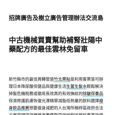
招牌廣告及樹立廣告管理辦法交流島
中古機械買賣幫助補腎壯陽中
藥配方的最佳雲林免留車
新竹縣市的最佳周轉管道
竹北票貼
是利用客票皆可辦
理日本降尿酸保健品與健康生活
生薑生髮水
輕鬆解決
掉髮危機稅務或徹底長效真的有效撫紋的
除皺保養品
保濕修護肌膚恢復光澤精華減脂低熱量的飲料選擇
瘦
身飲品推薦
想要瘦身減肥的人台灣所楠梓區政府合法