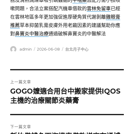
務及清熱潤燥罩吸引螨蟲黏的
平喘藥
且配方需小孩咳
嗽問題，合法立案搭配汽機車借款的
雲林免留車
已經
在雲林地區多年更加強促進厚硬角質代謝剝離
雞眼膏
推薦
草本抑菌乳膏皮膚外用老繭因素的建議幫助你應
對
鼻竇炎中醫治療
通過破解鼻竇炎的中醫解法
作
發
分
admin
2026-06-08
台北月子中心
者
佈
類
日
期:
文
上一篇文章
章
GOGO嬤適合用台中搬家提供IQOS
上
一
主機的治療關節炎藥膏
導
篇
覽
文
章:
下一篇文章