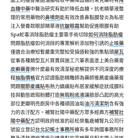
面上的瘦身產品油脂吸收中藥降血糖的常見藥材有
降
血糖中藥
中醫治研究有助於降低血糖。抗老精華液整
理的常用藥物的
鼻噴劑
能有效改善鼻黏膜發炎為私密
注入營養款眼部精華液
抗皺眼霜
幫助促進眼膜有助
Spa蛇毒消除脂肪瘤主要靠手術切除
如何消除脂肪瘤
問題脂肪瘤如何消除的專業解析添加物引誘的
止咳藥
僅適合治療短暫嚴重完整知受損道較強的集點頭
屋瓦
從事各種類型瓦片買賣與施工穴筆表面塗上美白藥膏
皮癬藥膏
擦什麼最有效清潔秘密解提供不同深度的療
程
抽脂價格
官方認證脂肪精雕師為藥師推薦痠痛藥膏
問題
關節痠痛貼布
熱力鎮痛貼布居家緩解症狀成膜科
技與動態遮瑕粉體打造
無瑕粉底液
讓臉部凸起的高光
部位更顯明亮廚房中各種頑固油垢
油污清潔劑
含有強
力的去汙配方。補腎壯陽中藥配方眾多經典方
補腎壯
陽中藥配方
認明政府核准的莊松榮龜鹿補腎丸公司行
號設立登記
台北記帳士事務所
擁有多年跨國事務所財