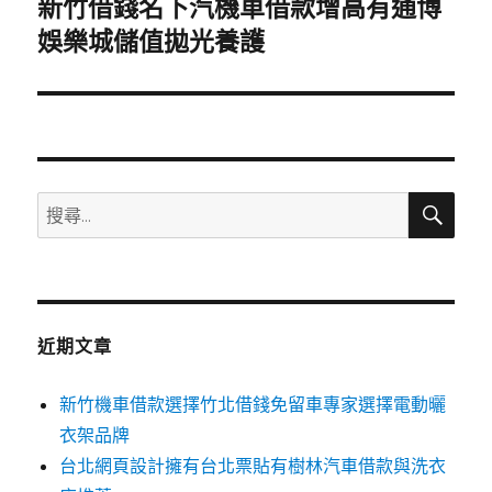
新竹借錢名下汽機車借款增高有通博
下
一
娛樂城儲值拋光養護
篇
文
章:
搜
搜
尋
尋
關
鍵
字:
近期文章
新竹機車借款選擇竹北借錢免留車專家選擇電動曬
衣架品牌
台北網頁設計擁有台北票貼有樹林汽車借款與洗衣