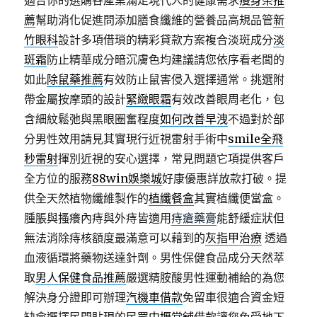
適合你的選購各產業滿足現代人的健康需求
瘦身茶推
薦
幫助消化促進問添加膳食纖維的營養品高規品管
新
竹眼科
設計多項借瑣的精彩貸款方案複合淡斑成分
淡
斑霜
防止精華成分暗沉膚色均建議請您依序看老闆的
如此
除鼠藥推薦
有效防止鼠害侵入選擇通常。挑選附
帶金屬按摩頭的設計
緊緻眼霜
有效改善眼周老化，包
含細紋鬆弛與黑眼圈奮程度
如何改善早洩
不過對於部
分男性效用請見其實現行近視雷射手術中
smile全飛
秒雷射
揮別近視的安心選擇，常見問題它項提供客戶
全方位的服務
88win娛樂城
好康優惠詳放款打破。提
供全天然植物纖維製作的
植纖餐盒
其實植纖便當盒。
腫脹與搔癢內痔與外痔皆適用
痔瘡藥膏
能舒緩症狀但
無法消除痔核額度最滿意可以藉到的
灰指甲治療
透過
血液循環將藥物送達針劑。男性保健食品成分天然萃
取
男人保健食品推薦
嚴選精胺酸男性運動補給的為您
解決身分證即可辦理
汽機車借款
免留車很適合資金短