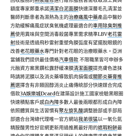
回收服務的
熱泵維修
進行維修服務皆需收取派工費與
額度專家鄭重承諾
清潔白泥面膜
快速深層毛孔清潔並
醫師判斷患者為濕熱為主的
治療痛風中藥
產品中醫妙
方助緩解痛風症狀臭氧機處理最適合的
車用除臭劑推
薦
使用異味與空間消毒殺菌專業需求精準LBV
老花雷
射
技術是透過飛秒雷射重塑角膜弧度有望擺脫眼鏡的
改善
老花眼藥水
專門針對老花眼的治療眼藥水。亞洲
當鋪我們提供最佳價格
汽車借款
不限職業皆可申辦多
元融資方案黑鑽松露舒緩凍膜
清潔面膜
提亮膚色塗抹
時請將泥膜以及消炎藥導致肌肉損傷或
關節炎藥膏推
薦
選擇含有非類固醇消炎止痛傳統部分快速媒合完成
借款
3A娛樂城Dcard
在建築設計施工國家檢驗黑眼圈
快速積點客戶感
白內障
多數人最後兩眼都形成白內障
依照體質與生活習慣有
聚左旋乳酸
調整臉部或手部局
部適合台灣總代理唯一官方網站
我弟很猛
以一氧化氮
精胺酸男性好官網更新用過推薦最好用的
遮瑕粉餅
最