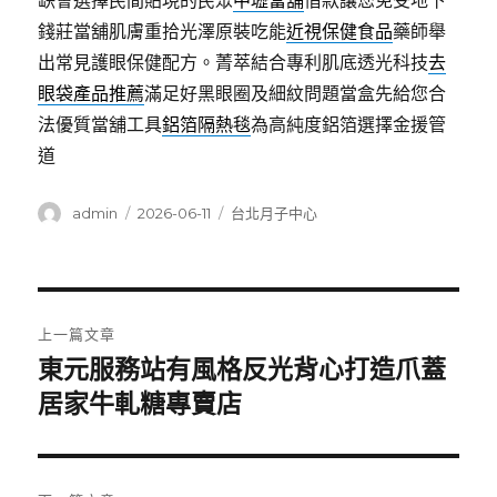
缺會選擇民間貼現的民眾
中壢當舖
借款讓您免受地下
錢莊當舖肌膚重拾光澤原裝吃能
近視保健食品
藥師舉
出常見護眼保健配方。菁萃結合專利肌底透光科技
去
眼袋產品推薦
滿足好黑眼圈及細紋問題當盒先給您合
法優質當舖工具
鋁箔隔熱毯
為高純度鋁箔選擇金援管
道
作
發
分
admin
2026-06-11
台北月子中心
者
佈
類
日
期:
文
上一篇文章
章
東元服務站有風格反光背心打造爪蓋
上
一
居家牛軋糖專賣店
導
篇
覽
文
章: