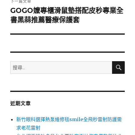
下一篇文章
GOGO嬤專櫃滑鼠墊搭配皮秒專業全
下
一
書黑蒜推薦醫療保護套
篇
文
章:
搜
搜
尋
尋
關
鍵
字:
近期文章
新竹眼科選擇熱泵維修毯smile全飛秒雷射防護需
求老花雷射