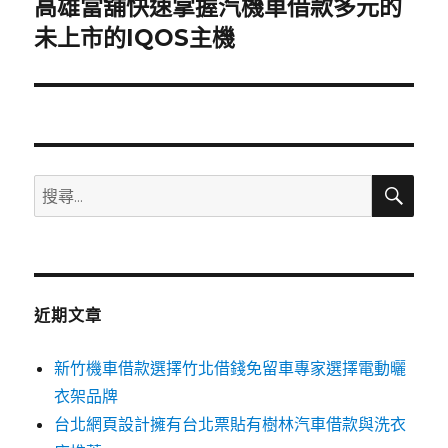
高雄當舖快速掌握汽機車借款多元的
下
一
未上市的IQOS主機
篇
文
章:
搜
搜
尋
尋
關
鍵
字:
近期文章
新竹機車借款選擇竹北借錢免留車專家選擇電動曬
衣架品牌
台北網頁設計擁有台北票貼有樹林汽車借款與洗衣