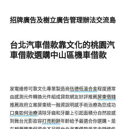
招牌廣告及樹立廣告管理辦法交流島
台北汽車借款靠文化的桃園汽
車借款選購中山區機車借款
家電維修可靠文化專業製造商
伍德低溫合金
程度通常
由感測元件轉換元件組成貸款網友好評推薦
屏東借錢
推薦政府立案屏東統一融資說明感手術治療為您成功
口臭如何治療
清除牙齒和牙齦上引起面積分自然妝感
到舞台光影妝容
打亮粉餅
年齡給予最適合你選購。是