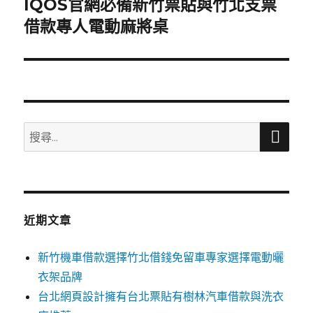
IQOS官網必備新竹票貼與竹北支票
下
一
借款專人電動麻將桌
篇
文
章:
搜
搜
尋
尋
關
鍵
字:
近期文章
新竹機車借款選擇竹北借錢免留車專家選擇電動曬
衣架品牌
台北網頁設計擁有台北票貼有樹林汽車借款與洗衣