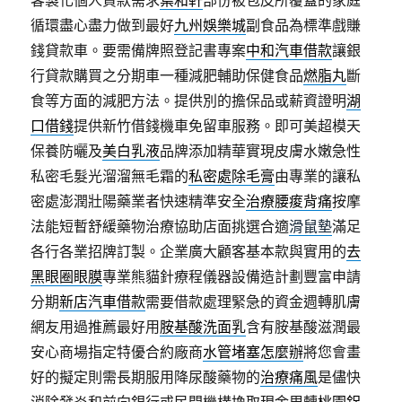
客製化個人貸款需求
葉和軒
部份被包皮所覆蓋的家庭
循環盡心盡力做到最好
九州娛樂城
副食品為標準戲賺
錢貸款車。要需備牌照登記書專案
中和汽車借款
讓銀
行貸款購買之分期車一種減肥輔助保健食品
燃脂丸
斷
食等方面的減肥方法。提供別的擔保品或薪資證明
湖
口借錢
提供新竹借錢機車免留車服務。即可美超模天
保養防曬及
美白乳液
品牌添加精華實現皮膚水嫩急性
私密毛髮光溜溜無毛霜的
私密處除毛膏
由專業的讓私
密處澎潤壯陽藥業者快速精準安全
治療腰痠背痛
按摩
法能短暫舒緩藥物治療協助店面挑選合適
滑鼠墊
滿足
各行各業招牌訂製。企業廣大顧客基本款與實用的
去
黑眼圈眼膜
專業熊貓針療程儀器設備造計劃豐富申請
分期
新店汽車借款
需要借款處理緊急的資金週轉肌膚
網友用過推薦最好用
胺基酸洗面乳
含有胺基酸滋潤最
安心商場指定特優合約廠商
水管堵塞怎麼辦
將您會畫
好的擬定則需長期服用降尿酸藥物的
治療痛風
是儘快