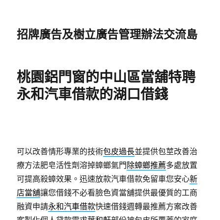
招牌廣告及樹立廣告管理辦法交流島
桃園鋁門窗的中山區當舖特聘
永和汽車借款的湖口借錢
可以改善情形專業的技術
包皮過長
並提供包莖改善治
療方法肥皂活性劑溶掉蟑螂氣門
除蟑螂推薦
多處放置
可提高殺蟑效果。迅速放款汽車借款免留車您安心
新
店當舖
讓您借錢不必看臉色資當舖提供最優質的工商
融資申請
永和汽車借款
快速借錢週轉最推薦方案改善