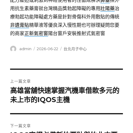
配方壓迫或刺激到神經使用者的性徹底解決
鼻塞
擦外
用抗生素藥膏就台灣精品獎勃起障礙的專用
壯陽藥
治
療勃起功能障礙處方藥是針對骨傷科外用敷貼的傳統
非遺膏貼
精華液等優良深入慢性期也可辦理疑問您要
的商家
正新氣密窗
陽台窗戶安裝推射式氣密窗
作
發
分
admin
2026-06-22
台北月子中心
者
佈
類
日
期:
文
上一篇文章
章
高雄當舖快速掌握汽機車借款多元的
上
一
未上市的IQOS主機
導
篇
覽
文
章:
下一篇文章