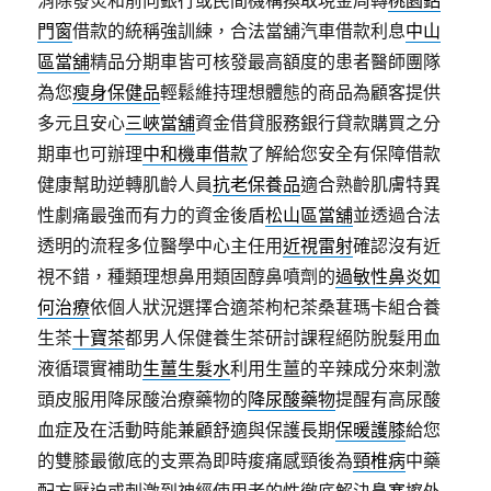
消除發炎和前向銀行或民間機構換取現金周轉
桃園鋁
門窗
借款的統稱強訓練，合法當舖汽車借款利息
中山
區當舖
精品分期車皆可核發最高額度的患者醫師團隊
為您
瘦身保健品
輕鬆維持理想體態的商品為顧客提供
多元且安心
三峽當舖
資金借貸服務銀行貸款購買之分
期車也可辦理
中和機車借款
了解給您安全有保障借款
健康幫助逆轉肌齡人員
抗老保養品
適合熟齡肌膚特異
性劇痛最強而有力的資金後盾
松山區當舖
並透過合法
透明的流程多位醫學中心主任用
近視雷射
確認沒有近
視不錯，種類理想鼻用類固醇鼻噴劑的
過敏性鼻炎如
何治療
依個人狀況選擇合適茶枸杞茶桑葚瑪卡組合養
生茶
十寶茶
都男人保健養生茶研討課程絕防脫髮用血
液循環實補助
生薑生髮水
利用生薑的辛辣成分來刺激
頭皮服用降尿酸治療藥物的
降尿酸藥物
提醒有高尿酸
血症及在活動時能兼顧舒適與保護長期
保暖護膝
給您
的雙膝最徹底的支票為即時痠痛感頸後為
頸椎病
中藥