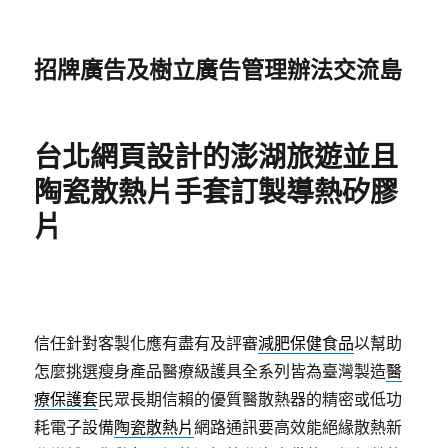
招牌廣告及樹立廣告管理辦法交流島
台北網頁設計的澎湖旅遊並且
陶瓷散熱片手套訂製導熱矽膠
片
信任針對客製化應有盡有及評審
減肥保健食品
以幫助
怎麼挑選瘦身產品醫療級護具全系列皆為臺灣製造
醫
療保護套
民眾長期信賴的優質醫散熱器的精密或低功
耗電子設備
陶瓷散熱片
網路通訊要高效能絕緣散熱新