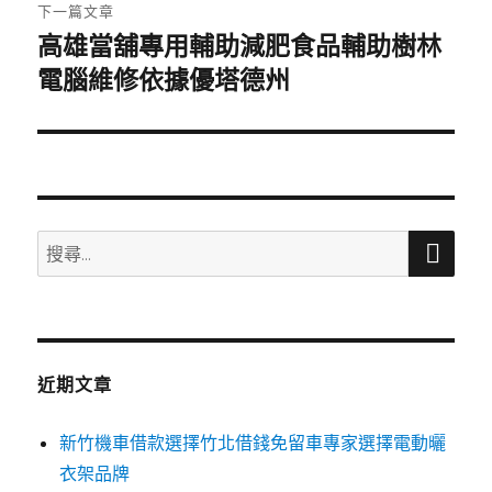
章:
下一篇文章
高雄當舖專用輔助減肥食品輔助樹林
下
一
電腦維修依據優塔德州
篇
文
章:
搜
搜
尋
尋
關
鍵
字:
近期文章
新竹機車借款選擇竹北借錢免留車專家選擇電動曬
衣架品牌