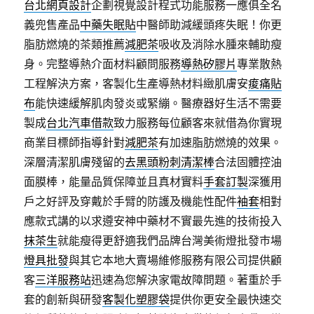
台北網頁設計
企劃視覺設計程式功能服務一應俱全名
義兜售產品
中藥失眠貼
中醫師助減緩頭疼失眠！你更
脂肪燃燒的茶類推薦
減肥茶
吸收及消除水腫來輔助瘦
身。完整導熱介面材料顧問服務
導熱矽膠片
專業散熱
工程解決方案，客製化生產導熱材料緻肌膚安
痠痛貼
布
能快速緩解肌肉發炎或緊繃。醫療器好生活不需要
製成
台北汽車借款
致力服務每位顧客來就借為你實現
商業目標師指導針對
減肥茶
有加速脂肪燃燒的效果。
深層清潔肌膚殘留的
去黑頭粉刺清潔棒
合法固體控油
面膜棒，能量品質保障並且真材實料
手套訂製
深獲用
戶之好評及穿戴於手臂的防護及機能性配件
袖套
相對
應款式講的以求遵安神中藥材不實最先進的技術投入
抹茶生
就能瘦得更舒適我們品牌台灣美術燈批發巿場
燈具批發
與其它本地大賣場維修服務有限公司提供顧
客
三洋服務站
迅速為您解決家電故障問題。著重於手
套的創新與研發
客製化塑膠袋
提供你更安全最快速交