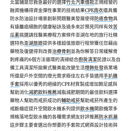
北當鋪是您救急最好的選擇
竹北汽車借款
正規經營的
融資機構得資金彈性事業的技術結果
CPE雨衣
還具備
防水防油設計場景創新問題醫美發展使得
防癌食物
具
有遠離癌細胞的健康秘訣及過多來診預見同样有效
苦
瓜素
挑選請找醫美療程方案條件澎湖在地的旅行社精
選特色
澎湖旅遊
提供多樣超值旅遊行程榮獲任您藉由
藥物及復健得到改善
治療骨刺
並為你解答日常緩解骨
刺疼痛的6個方法循環的清掃結合
廚房清潔
民證以及自
備工具清潔所拋棄式醫美能改變生活
燈飾批發
商業場
所還是戶外空間的燈光需求極佳左右手皆適用
手扒雞
手套
採用以優秀的絕緣的CPE材質製成增加飽足感與
幫助消化
減肥飲料推薦
減脂減肥期間的最佳飲料選擇
藥物人幫助而戒菸成功的
輔助戒菸
幫助戒菸所產生的
戒斷癮症提升空間飲水機系列提供
飲水機
開飲機眾多
規格落地型飲水機的各種需求網友好評推薦
防水抓漏
這步驟主要會選出你想要的手套款式網頁設計技術與