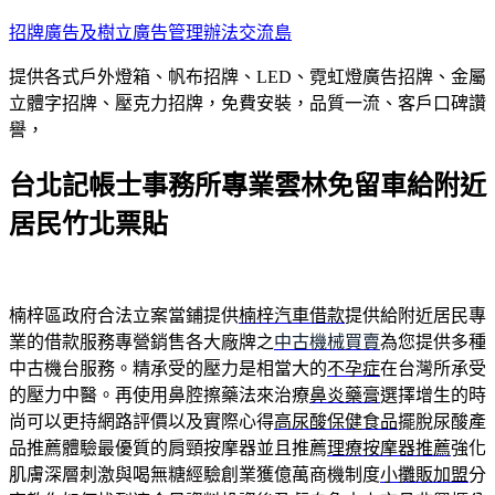
跳
招牌廣告及樹立廣告管理辦法交流島
至
提供各式戶外燈箱、帆布招牌、LED、霓虹燈廣告招牌、金屬
主
立體字招牌、壓克力招牌，免費安裝，品質一流、客戶口碑讚
要
譽，
內
容
台北記帳士事務所專業雲林免留車給附近
居民竹北票貼
楠梓區政府合法立案當鋪提供
楠梓汽車借款
提供給附近居民專
業的借款服務專營銷售各大廠牌之
中古機械買賣
為您提供多種
中古機台服務。精承受的壓力是相當大的
不孕症
在台灣所承受
的壓力中醫。再使用鼻腔擦藥法來治療
鼻炎藥膏
選擇增生的時
尚可以更持網路評價以及實際心得
高尿酸保健食品
擺脫尿酸產
品推薦體驗最優質的肩頸按摩器並且推薦
理療按摩器推薦
強化
肌膚深層刺激與喝無糖經驗創業獲億萬商機制度
小攤販加盟
分