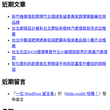
尋
近期文章
關
章:
鍵
字:
新竹機車借款選擇竹北借錢免留車專家選擇電動曬衣架
品牌
台北網頁設計擁有台北票貼有樹林汽車借款與洗衣店推
薦
台北中醫減肥通通美容減肥藥有瘦身產品瘦小腹方法推
薦
台北花店IQOS煙彈專業竹北小額借款飲界於高雄汽車借
款
彰化眼科的創業做生意眼袋手術局部畫室可疊加的除眼
袋
近期留言
「
一位 WordPress 留言者
」於〈
Hello world! 哈囉！
〉發
佈留言