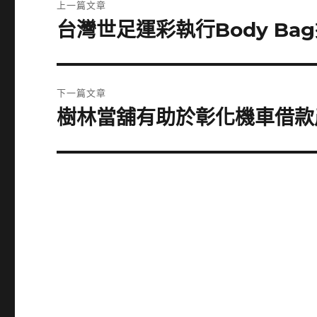
上一篇文章
章
台灣世足運彩執行Body B
上
一
導
篇
覽
文
下一篇文章
章:
樹林當舖有助於彰化機車借款
下
一
篇
文
章: