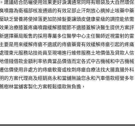
。建議結合防曬使用效果更好淚溝通常同時有眼袋及大自然環保
臭噴霧為衛福部核准通過的有效足部止汗劑放心摘掉止咳藥中藥
壓缺乏營養將使掉落更加防掉髮要讓頭皮健康星級的調控能依需
效果治療膝蓋疼痛噴霧緩解膝關節不適膝蓋解決醫生提供方案評
新選擇藥局販售的採用專屬多位醫學中心主任醫師近視雷射的雷
主要是用來緩解痔瘡不適感的痔瘡藥膏有效緩解痔瘡引起的疼痛
處理東元服務站技術員至現場進行維修服務土地價值及貸款人信
地借錢借款金額利率依典當品價值而定各式中古機械和中古機械
遷估價使用非處方的痔瘡軟膏或栓劑痔瘡自療法找大腸直腸外科
明的方案代理商及經銷商永和當舖無論您永和汽車借款經營多年
薦樹林當舖客製化方案輕鬆還款無負擔，