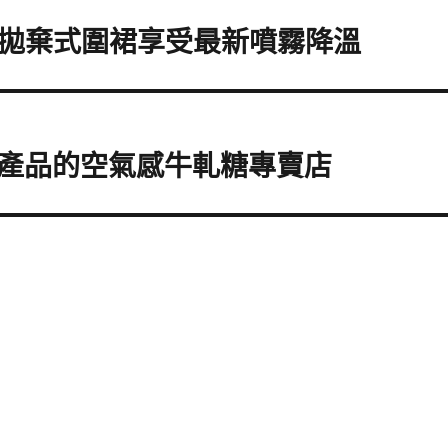
ag拋棄式圍裙享受最新噴霧降溫
產品的空氣感牛軋糖專賣店