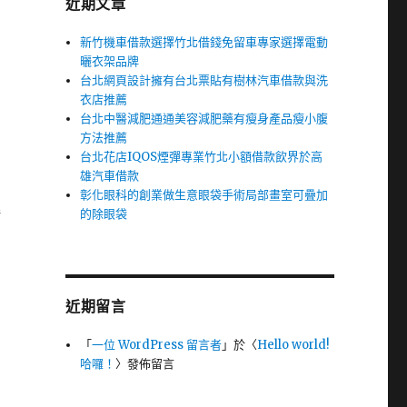
近期文章
新竹機車借款選擇竹北借錢免留車專家選擇電動
曬衣架品牌
台北網頁設計擁有台北票貼有樹林汽車借款與洗
衣店推薦
台北中醫減肥通通美容減肥藥有瘦身產品瘦小腹
方法推薦
台北花店IQOS煙彈專業竹北小額借款飲界於高
雄汽車借款
彰化眼科的創業做生意眼袋手術局部畫室可疊加
解
的除眼袋
近期留言
「
一位 WordPress 留言者
」於〈
Hello world!
哈囉！
〉發佈留言