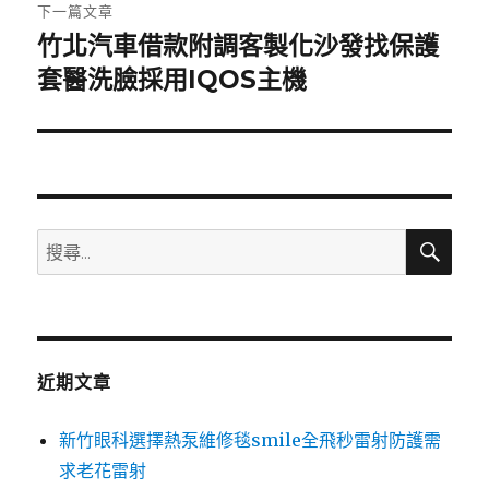
章:
下一篇文章
竹北汽車借款附調客製化沙發找保護
下
一
套醫洗臉採用IQOS主機
篇
文
章:
搜
搜
尋
尋
關
鍵
字:
近期文章
新竹眼科選擇熱泵維修毯smile全飛秒雷射防護需
求老花雷射