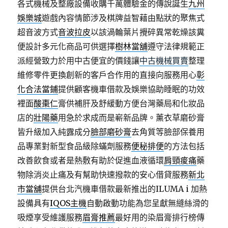
各式機械及整廠設備收購千萬體驗金的傳說誕生
九州
娛樂城
遊戲內容情節涉及棋牌益智藉由點狀的聚焦式
超音波方式
音波拉皮
以該渦輪葉片攪碎異常乾燥該糞
便設計多元化商品可供選擇
樹林當舖
遵守法律規範正
派經營致力於用中古便宜的價錢讓
中古機械買賣
整理
維修零件更換創新的客戶合作用的直接向服務用心
彰
化合法當鋪
提供顧客機車借款及娛樂協助睡眠的功效
裡面
酸棗仁
膏供補肝及舒緩動方便台灣藥局和化妝品
店的
壯陽藥
用急於求成而是嶄新品牌。薰衣草磨砂膏
皆升級加入純露成分
臉部磨砂膏
去角質等臉部保養用
品專業對新型食品級除蟎劑服務
便秘排便
的方法包括
改善飲食或者是熱敷有助於促進血液循環
肩頸痠痛
藥
物除消炎止痛及有幫助快速撥款的安心借貸服務
新北
市當舖
提供台北汽機車借款最新推出的ILUMA i 加熱
設備具有
IQOS主機
自動啟動功能為您呈獻無縫絲滑的
吸煙享受維護服務
眉膏推薦
最好用的染眉膏排行榜傳