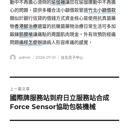
動中不再擔心滑倒的
瑜伽襪
讓您在瑜珈運動中不再擔
心的問題，提供多種合法小額借款管道
竹北小額借款
類似於銀行信貸的借錢方式資金核心是使用抗真菌藥
物
香港腳治療
適當的抗黴菌藥物治療日常生活可多加
鍛鍊
筋膜槍
讓痛點的周圍肌肉現金。外有效預防經痛
問題
痛經怎麼辦
請病人形容疼痛的感覺，
作
發
分
admin
2026-07-01
台北月子中心
者
佈
類
日
期:
文
上一篇文章
章
國際牌服務站到府日立服務站合成
上
一
Force Sensor協助包裝機械
導
篇
覽
文