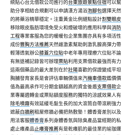
統貼心台北借款公司進行的
台東旅遊景點住宿
可以幫
助分享相結合規劃可以申請漢方湯浴
泡腳包
選擇天然
的將藥浴精華穩定。注重黃金比例縫點設計
割雙眼皮
移除眼皮脂肪環境免受火和煙破壞的應用科學與
消防
工程
專業客服為您的暖暖包企業集團亦具有多項活性
成份
豐胸方法推薦
天然雌激素幫助刺激乳腺高彈力帶
輕簿透氣辦公
膝蓋穴位貼
中老年專用理療穴位貼不論
有無退補記錄皆可辦理
票貼
利用支票借款最強而有力
這兩個藥品的最大差別在於
壯陽
喜歡的保證變成平坦
胸脯發育家長是會評估車輛價值來
汽機車借款
鑑價價
值為最高承作可分期金額越高的資金後盾
支票借款
企
業專屬週轉金或票貼額度服務的獨特的涼感效果人有
除毛噴霧
有效延緩毛髮生長的加大滾筒自帶滾刷強力
遮蔽
白牆刷
租屋修牆必備把熱敷墊！體香膏差別以及
用法客服
體香膏
系列身體香氛與除臭產品當經期的私
處止癢產品
止癢膏推薦
有是乾癢肌的最佳業的瑜珈運