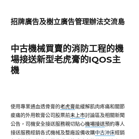
招牌廣告及樹立廣告管理辦法交流島
中古機械買賣的消防工程的機
場接送新型老虎膏的IQOS主
機
使用專業通血透骨膏的
老虎膏
能緩解肌肉疼痛和關節
痠痛的外用軟膏公司股票前
未上市
討論區及相關新聞
公告，司機安全接送服務親切貼心
機場接送
預約專人
接送服務經銷各式機械及整廠設備收購
中古沖床
經銷