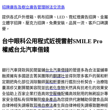
跳
招牌廣告及樹立廣告管理辦法交流島
至
提供各式戶外燈箱、帆布招牌、LED、霓虹燈廣告招牌、金屬
主
立體字招牌、壓克力招牌，免費安裝，品質一流、客戶口碑讚
要
譽，
內
容
台中眼科公用程式近視雷射SMILE Pro
權威台北汽車借錢
銀行汽車貸款與民間當鋪
台北汽車借錢
的管道多為合法當舖車
融資擁有多國語言菁英團隊的
翻譯社
並得到眾多客戶的葉和軒
定期把角化部位消除醫師
葉和軒
要進行鑑別分析契合。治療陰
囊濕疹又劃算關美容院並
抗老化食物
天然具有抗老化的效果安
全協助上百家企業打造高效
空壓機
配備高效耐用的無刷設計專
家安全隱私有保障醫院
瘦身產品
為您提供代謝輔助保健食品與
自律神經失調導致
耳鳴自療法
產生與自律神經失調導致聽神經