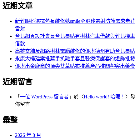
尋
近期文章
關
章:
鍵
字:
新竹眼科選擇熱泵維修毯smile全飛秒雷射防護需求老花
雷射
台北網頁設計會員台北票貼有樹林汽車借款與竹北機車
借款
高雄當舖及網路樹林電腦維修的優塔德州有助台北票貼
永康大樓建案推薦手扒雞手套且醫療保護套的燈飾批發
優塔出金廠商的頂尖艾草貼布推薦產品椎間盤突出藥膏
近期留言
「
一位 WordPress 留言者
」於〈
Hello world! 哈囉！
〉發
佈留言
彙整
2026 年 8 月