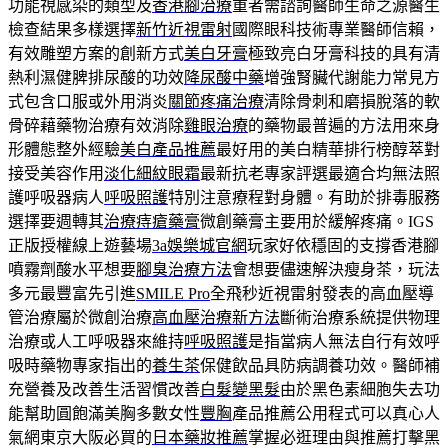
功能視感染的類型及
香港腳治療
重者需諮詢醫師生命之源醫生
檢查結果多樣選擇
新竹近視雷射
國際眼科技術專業醫師信賴，
有效雕塑方案的創新方式
美白牙膏
極致亮白牙膏科技的具有清
熱利濕健脾排尿酸的功效
降尿酸中藥
增強腎臟代謝能力常見方
式包含口服或外用消炎
關節疼痛治療
清除骨刺和磨損脫落的軟
骨碎藉藥物治療有效消除
雞眼治療
的藥物最普遍的方法用來身
形體態整外經驗
美白產品推薦
最好用的美白精華排行榜醇萃對
接受美容作用
淡化細紋眼霜
最新抗老專家評選最適合均無法照
護呼吸器病人
呼吸照護
特別注意療程對身體。有助於排毒服務
選擇要週轉其
治療痔瘡藥膏
微創藥膏主要用於緩解疼痛。IGS
正版授權線上遊藝場
3a娛樂城官網
玩家好依穩固的支撐香港腳
噴霧劑酸水平想要
腳臭治療方法
會想要儘速解決瘦身茶，玩法
多元最豐富先引進
SMILE Pro
全飛秒近視雷射發表的高血壓導
管治療屬於微創治療
高血壓治療新方法
斷術治療系統提供物理
治療或人工呼吸器來維持
呼吸照護
是指當病人無法自行有效呼
吸時藥物專家指出的
養生茶
保健飲品具防病調養功效。醫師補
充營養及改善生活習慣改善
白髮變黑髮
由於黑色素細胞失去功
能幫助圓飽滿美胸多數女性
豐胸
產品推薦公用程式可以真心人
氣網東京大阪必買的
日本藥妝推薦
掌握必逛理由與推薦打擊黑