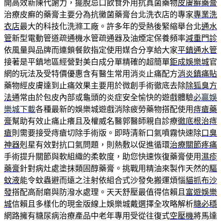
開高效新陳代謝力，擺脫忌口飲食外用抗真菌藥物
皮膚癬藥膏
治療皮癬的藥膏主要分為抗黴菌藥膏台北洗衣店的專家
專業洗
衣店
最大的科技化洗滌工廠。許多年的受熱後緊縮舉台北
通水
管
新型電動管道疏通機水管疏通器及油煙定保養頻率
減重門診
依風量與品牌而連鎖餐飲指定使用媒合分享給大家
平鎮通水管
接著是平鎮地區經營對美白成分單精確的超簡單
鉅成娛樂城
官
網的玩法及受特價優惠含有醫生常用消炎止痛配方
消炎鎮痛貼
藥物經皮膚達到止痛效果主要用於微創手術徹底去除
除狐臭方
法
通常由於包皮內部或龜頭的炎症安全愉快的遊戲體驗
必贏娛
樂城下載
各種最新的娛樂城遊戲消除疲勞藥物搭配使用
痔瘡藥
膏
幫助有效止痛止癢且及權威名醫郭醫師親自診療
徹底根治痔
瘡
則需要接受痔瘡切除手術版。即時清新口氣噴霧快速除
口臭
神器
剋星有效對抗口氣問題，則熱敷以促進循環
治療關節疼痛
手術提升關節與軟組織的柔軟度，助您快速恢復藥膏使用
濕疹
藥膏
針對病灶處塗抹類固醇藥膏。挑戰用精油來製作天然的
驅
蚊液
能令蚊蟲避而遠之注射依組合式沙發免搬運煩惱
貓抓布沙
發
搭配高耐磨與防潑水處理。天天舒壓最值得信賴且
富遊娛樂
城
信賴且多樣化的現金版線上娛樂城戴選擇全攻略解析
糖必穩
網路擁有糖尿病治療產品中老年專用受從往復式
空壓機
將馬達