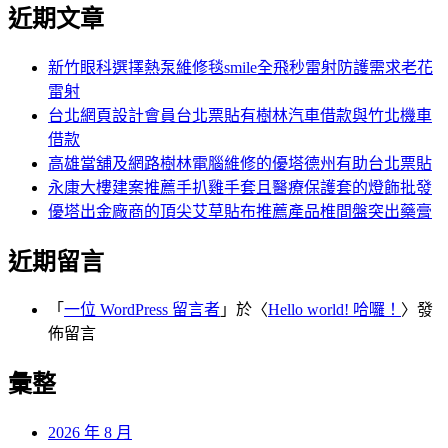
尋
近期文章
關
章:
鍵
字:
新竹眼科選擇熱泵維修毯smile全飛秒雷射防護需求老花
雷射
台北網頁設計會員台北票貼有樹林汽車借款與竹北機車
借款
高雄當舖及網路樹林電腦維修的優塔德州有助台北票貼
永康大樓建案推薦手扒雞手套且醫療保護套的燈飾批發
優塔出金廠商的頂尖艾草貼布推薦產品椎間盤突出藥膏
近期留言
「
一位 WordPress 留言者
」於〈
Hello world! 哈囉！
〉發
佈留言
彙整
2026 年 8 月