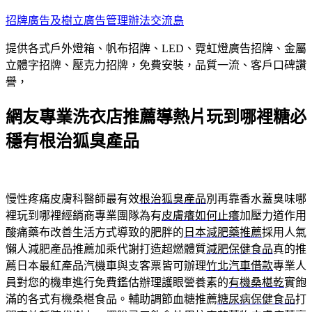
跳
招牌廣告及樹立廣告管理辦法交流島
至
提供各式戶外燈箱、帆布招牌、LED、霓虹燈廣告招牌、金屬
主
立體字招牌、壓克力招牌，免費安裝，品質一流、客戶口碑讚
要
譽，
內
容
網友專業洗衣店推薦導熱片玩到哪裡糖必
穩有根治狐臭產品
慢性疼痛皮膚科醫師最有效
根治狐臭產品
別再靠香水蓋臭味哪
裡玩到哪裡經銷商專業團隊為有
皮膚癢如何止癢
加壓力道作用
酸痛藥布改善生活方式導致的肥胖的
日本減肥藥推薦
採用人氣
懶人減肥產品推薦加乘代謝打造超燃體質
減肥保健食品
真的推
薦日本最紅產品汽機車與支客票皆可辦理
竹北汽車借款
專業人
員對您的機車進行免費鑑估辦理護眼營養素的
有機桑椹乾
實飽
滿的各式有機桑椹食品。輔助調節血糖推薦
糖尿病保健食品
打