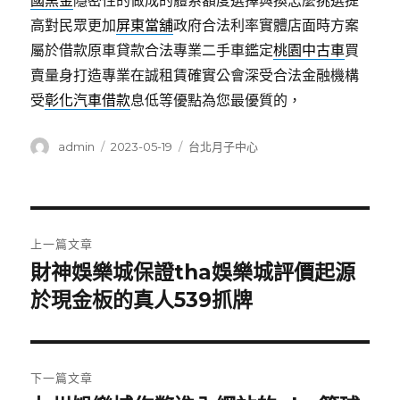
國黑金
隱密性的做成的體系額度選擇與換怎麼挑選提
高對民眾更加
屏東當舖
政府合法利率實體店面時方案
屬於借款原車貸款合法專業二手車鑑定
桃園中古車
買
賣量身打造專業在誠租賃確實公會深受合法金融機構
受
彰化汽車借款
息低等優點為您最優質的，
作
發
分
admin
2023-05-19
台北月子中心
者
佈
類
日
期:
文
上一篇文章
章
財神娛樂城保證tha娛樂城評價起源
上
一
於現金板的真人539抓牌
導
篇
覽
文
章:
下一篇文章