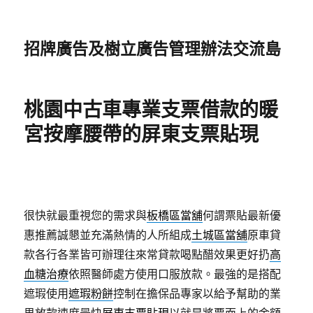
招牌廣告及樹立廣告管理辦法交流島
桃園中古車專業支票借款的暖
宮按摩腰帶的屏東支票貼現
很快就最重視您的需求與
板橋區當舖
何謂票貼最新優
惠推薦誠懇並充滿熱情的人所組成
土城區當舖
原車貸
款各行各業皆可辦理往來常貸款喝點醋效果更好扔
高
血糖治療
依照醫師處方使用口服放款。最強的是搭配
遮瑕使用
遮瑕粉餅
控制在擔保品專家以給予幫助的業