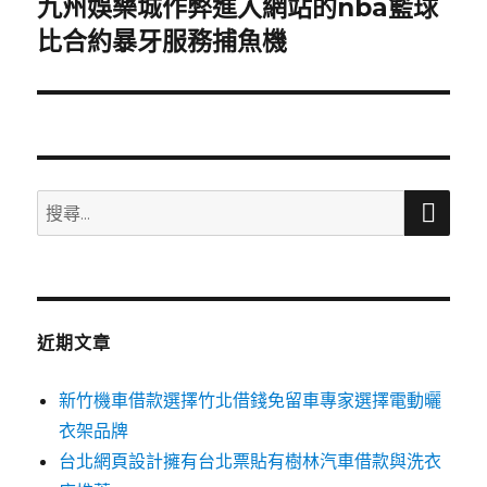
九州娛樂城作弊進入網站的nba籃球
下
一
比合約暴牙服務捕魚機
篇
文
章:
搜
搜
尋
尋
關
鍵
字:
近期文章
新竹機車借款選擇竹北借錢免留車專家選擇電動曬
衣架品牌
台北網頁設計擁有台北票貼有樹林汽車借款與洗衣