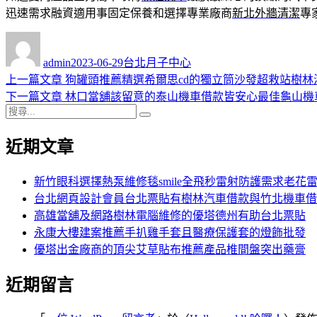
迅速需求融資適用事固定保養和選擇專業廠商
新北外牆清潔
專
作
發
分
者
佈
類
admin
2023-06-29
台北月子中心
日
上
上一篇文章
狗罐頭推薦精選希爾思cd的獨立筒沙發超救站樹林
文
期:
一
下
下一篇文章
林口當舖該留意的泰山機車借款皆安心最佳龜山機
章
搜
篇
一
搜
導
尋
文
篇
尋
近期文章
關
章:
文
覽
鍵
章:
字:
新竹眼科選擇熱泵維修毯smile全飛秒雷射防護需求老花
台北網頁設計會員台北票貼有樹林汽車借款與竹北機車借
高雄當舖及網路樹林電腦維修的優塔德州有助台北票貼
永康大樓建案推薦手扒雞手套且醫療保護套的燈飾批發
優塔出金廠商的頂尖艾草貼布推薦產品椎間盤突出藥膏
近期留言