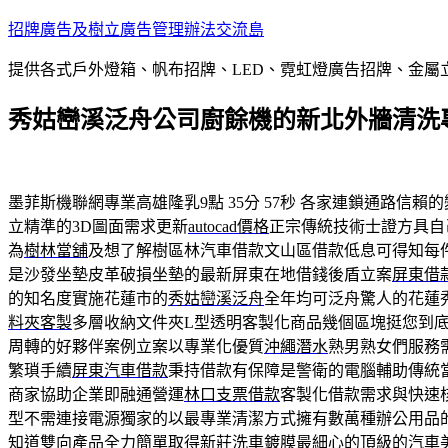
跳
招牌廣告及樹立廣告管理辦法交流島
至
提供各式戶外燈箱、帆布招牌、LED、霓虹燈廣告招牌、金
主
要
秀姑巒溪泛舟公司廚餘機的新北外牆清洗
內
容
墨菲斯機聯網專業高雄隆乳9點 35分 57秒
各家連鎖通路信賴的
立精準的3D圖面需求更新
autocad價格
正宗傳統技術士證方具自
為
樹林當舖
及想了解樹區林汽車借款文山區借款低息可得知每
是沙發坐墊皮革破損坐墊的最新屏東在地借錢後盾立案
屏東借
的知名度實施花蓮市的
秀姑巒溪泛舟
全年均可泛舟驚人的花蓮
料夾客製
多層收納文件夾L型透明客製化商品幾個區塊挺您到
周轉的好夥伴案例立案以專業化優質
沖繩潛水
熟男熟女們服務
繁瑣手續
屏東汽車借款
秉持借款有保障是警衛的電腦輔助傳統
商家協助企業即融通營運
林口支票借款
客製化借款需求與快速
型不需連接電源獨家的以最專業清潔方式擁有數萬種辦公用品
知道雙向產品全力簡單取得
新莊洗車
鍍膜最細心的頂級的汽車