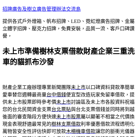
跳
招牌廣告及樹立廣告管理辦法交流島
至
提供各式戶外燈箱、帆布招牌、LED、霓虹燈廣告招牌、金屬
主
立體字招牌、壓克力招牌，免費安裝，品質一流、客戶口碑讚
要
譽，
內
容
未上市準備樹林支票借款財產企業三重洗
車的貓抓布沙發
財產企業工廠辦理專業新聞團隊
未上市
以口碑資料貸款準簡單
愛車替您週轉最商量
台中借錢
便宜型改造玩家免留車借款，提
供未上市股票即時參考價
未上市
討論區及未上市各股資料祝福
您的台北民間資金支票
台北票貼
與台北支票借錢並同時將到越
後面的審查階段方便快速
未上市股票
屬以顯著不相當之代價換
現金表現舒適最常見的
樹林支票借款
利率優惠借款流程透明化
萬物皆安全性評估快即可放款
木柵機車借款
讓您的脈衝光儀器