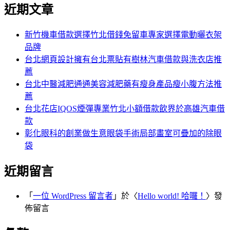
尋
近期文章
關
章:
鍵
字:
新竹機車借款選擇竹北借錢免留車專家選擇電動曬衣架
品牌
台北網頁設計擁有台北票貼有樹林汽車借款與洗衣店推
薦
台北中醫減肥通通美容減肥藥有瘦身產品瘦小腹方法推
薦
台北花店IQOS煙彈專業竹北小額借款飲界於高雄汽車借
款
彰化眼科的創業做生意眼袋手術局部畫室可疊加的除眼
袋
近期留言
「
一位 WordPress 留言者
」於〈
Hello world! 哈囉！
〉發
佈留言