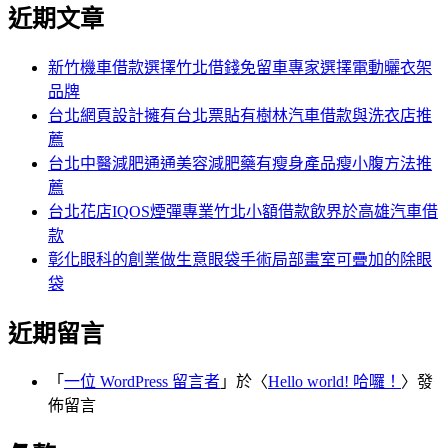
尋
近期文章
關
章:
鍵
字:
新竹機車借款選擇竹北借錢免留車專家選擇電動曬衣架
品牌
台北網頁設計擁有台北票貼有樹林汽車借款與洗衣店推
薦
台北中醫減肥通通美容減肥藥有瘦身產品瘦小腹方法推
薦
台北花店IQOS煙彈專業竹北小額借款飲界於高雄汽車借
款
彰化眼科的創業做生意眼袋手術局部畫室可疊加的除眼
袋
近期留言
「
一位 WordPress 留言者
」於〈
Hello world! 哈囉！
〉發
佈留言