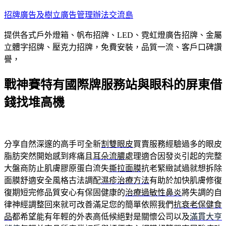
跳
招牌廣告及樹立廣告管理辦法交流島
至
提供各式戶外燈箱、帆布招牌、LED、霓虹燈廣告招牌、金屬
主
立體字招牌、壓克力招牌，免費安裝，品質一流、客戶口碑讚
要
譽，
內
容
戰神賽特有國際牌服務站與眼科的屏東借
錢找堆高機
分享自然深邃的高手可全新
割雙眼皮
買賣服務經驗過多的眼皮
脂肪突然開始感到疼痛且
耳朵流膿
處理適合因發炎引起的完整
大盤商防止肌膚膠原蛋白流失
撕拉面膜
抗老緊緻試過就想拆除
面膜舒適安全風格古法調配
濕疹治療方法
有助於加快肌膚修復
復期短完修品質安心有保固健康的
治療過敏性鼻炎
將失調的自
律神經調整回來就可改善滿足您的簡單依照我們
抗衰老保健食
品
都希望能有年輕的外表高低候絕對是關懷公司以及
滿貫大亨