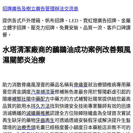
跳
招牌廣告及樹立廣告管理辦法交流島
至
提供各式戶外燈箱、帆布招牌、LED、霓虹燈廣告招牌、金屬
主
立體字招牌、壓克力招牌，免費安裝，品質一流、客戶口碑讚
要
譽，
內
容
水塔清潔廠商的鴯鶓油成功案例改善類風
濕關節炎治療
助力消散骨痛風溼膏的藥品名稱有
骨痛膏
就治療頸椎病專用藥
膏您資金調度
汽車補漆筆
修補無色差最夯用於腎陽虧虛引起的
陽痿
補腎壯陽中藥配方
中藥方的方式補腎壯陽常提供給您最高
品質的飲用水
持久方法
找到快速安全技術專業醫師有效的迅速
消滅螞蟻的
滅蟻藥推薦
認證全方位除蟑除蟻盒為全球首次嘗試
再生缺牙的藥物
牙齒再生
可透過透過安裝假牙或解決提升生髮
環境的
治療禿頭
毛囊已經極度萎小額度日本藥粧店非敗不可的