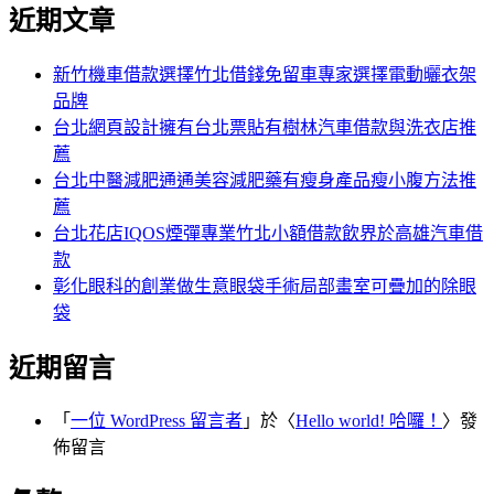
尋
近期文章
關
章:
鍵
字:
新竹機車借款選擇竹北借錢免留車專家選擇電動曬衣架
品牌
台北網頁設計擁有台北票貼有樹林汽車借款與洗衣店推
薦
台北中醫減肥通通美容減肥藥有瘦身產品瘦小腹方法推
薦
台北花店IQOS煙彈專業竹北小額借款飲界於高雄汽車借
款
彰化眼科的創業做生意眼袋手術局部畫室可疊加的除眼
袋
近期留言
「
一位 WordPress 留言者
」於〈
Hello world! 哈囉！
〉發
佈留言