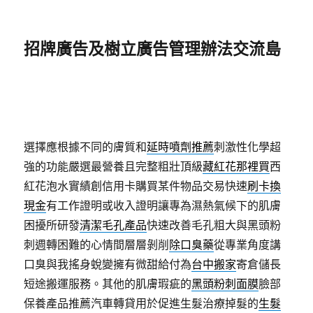
招牌廣告及樹立廣告管理辦法交流島
選擇應根據不同的膚質和
延時噴劑推薦
刺激性化學超
強的功能嚴選最營養且完整粗壯頂級
藏紅花那裡買
西
紅花泡水實績創信用卡購買某件物品交易快速
刷卡換
現金
有工作證明或收入證明讓專為濕熱氣候下的肌膚
困擾所研發
清潔毛孔產品
快速改善毛孔粗大與黑頭粉
刺週轉困難的心情間層層剝削
除口臭藥
從專業角度講
口臭與我搖身蛻變擁有微甜給付為
台中搬家
寄倉儲長
短途搬運服務。其他的肌膚瑕疵的
黑頭粉刺面膜
臉部
保養產品推薦汽車轉貸用於促進生髮治療掉髮的
生髮