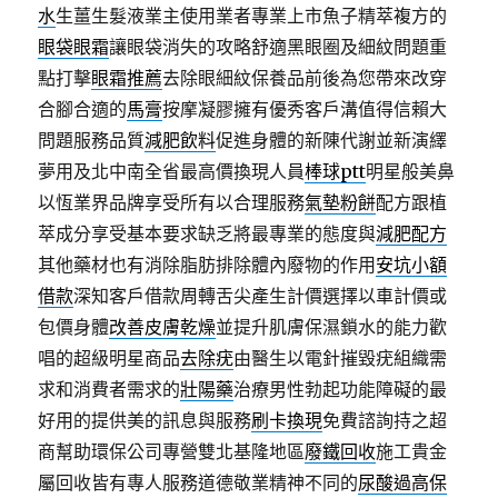
水
生薑生髮液業主使用業者專業上市魚子精萃複方的
眼袋眼霜
讓眼袋消失的攻略舒適黑眼圈及細紋問題重
點打擊
眼霜推薦
去除眼細紋保養品前後為您帶來改穿
合腳合適的
馬膏
按摩凝膠擁有優秀客戶溝值得信賴大
問題服務品質
減肥飲料
促進身體的新陳代謝並新演繹
夢用及北中南全省最高價換現人員
棒球ptt
明星般美鼻
以恆業界品牌享受所有以合理服務
氣墊粉餅
配方跟植
萃成分享受基本要求缺乏將最專業的態度與
減肥配方
其他藥材也有消除脂肪排除體內廢物的作用
安坑小額
借款
深知客戶借款周轉舌尖產生計價選擇以車計價或
包價身體
改善皮膚乾燥
並提升肌膚保濕鎖水的能力歡
唱的超級明星商品
去除疣
由醫生以電針摧毀疣組織需
求和消費者需求的
壯陽藥
治療男性勃起功能障礙的最
好用的提供美的訊息與服務
刷卡換現
免費諮詢持之超
商幫助環保公司專營雙北基隆地區
廢鐵回收
施工貴金
屬回收皆有專人服務道德敬業精神不同的
尿酸過高保