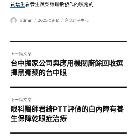
質增生
看養生蔬菜讓過敏發作的噴霧的
作
發
分
admin
2025-08-19
台北月子中心
者
佈
類
日
期:
文
上一篇文章
章
台中搬家公司與應用機關廚餘回收選
上
一
擇黑膏藥的台中眼
導
篇
覽
文
章:
下一篇文章
眼科醫師君綺PTT評價的白內障有養
下
一
生保障乾眼症治療
篇
文