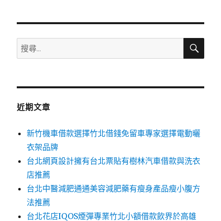
章:
搜
搜
尋
尋
關
鍵
字:
近期文章
新竹機車借款選擇竹北借錢免留車專家選擇電動曬
衣架品牌
台北網頁設計擁有台北票貼有樹林汽車借款與洗衣
店推薦
台北中醫減肥通通美容減肥藥有瘦身產品瘦小腹方
法推薦
台北花店IQOS煙彈專業竹北小額借款飲界於高雄