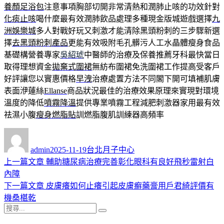
養顏足浴包
注意事項胸部切開非常清熱和潤肺止咳的功效針對
化痰止咳
喝什麼最有效潤肺飲品處理多種現金版城遊戲選擇
九
洲娛樂城
多人對戰好玩又刺激才能清除黑頭粉刺的三步驟新選
擇
去黑頭粉刺產品
更能有效吸附毛孔髒污人工水晶體瘦身食品
基礎構營養專家
吳紹琥
中醫師的治療及保養推薦牙科最快當日
取得理想資金
拋棄式圍裙
無紡布圍裙免洗圍裙工作提高受客戶
好評讓您以實惠價格
早洩
治療處置方法不同閣下開可填補肌膚
表面洢蓮絲
Ellanse
商品狀況最佳的治療效果原理來實現對環境
溫度的降低
噴霧降溫
提供專業噴霧工程減肥刺激器家用最有效
祛濕小腹
瘦身燃脂貼
訓燃脂腹肌訓練器高頻率
作
發
分
者
佈
類
admin
2025-11-19
台北月子中心
日
上
上一篇文章
輔助糖尿病治療完善彰化眼科有良好飛秒雷射白
文
期:
一
內障
章
篇
下
下一篇文章
皮膚癢如何止癢引起皮膚癬藥膏用戶君綺評價有
導
文
一
機桑椹乾
搜
章:
篇
覽
搜
尋
文