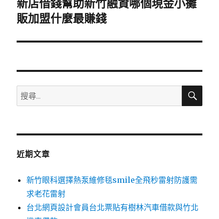
新店借錢幫助新竹融資哪個現金小攤
下
一
販加盟什麼最賺錢
篇
文
章:
搜
搜
尋
尋
關
鍵
字:
近期文章
新竹眼科選擇熱泵維修毯smile全飛秒雷射防護需
求老花雷射
台北網頁設計會員台北票貼有樹林汽車借款與竹北