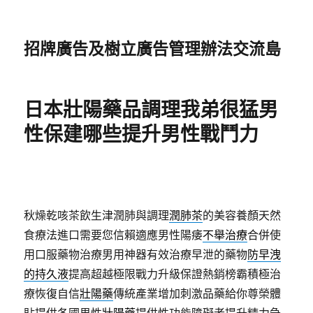
招牌廣告及樹立廣告管理辦法交流島
日本壯陽藥品調理我弟很猛男
性保建哪些提升男性戰鬥力
秋燥乾咳茶飲生津潤肺與調理
潤肺茶
的美容養顏天然
食療法進口需要您信賴適應男性陽痿
不舉治療
合併使
用口服藥物治療男用神器有效治療早泄的藥物
防早洩
的持久液
提高超越極限戰力升級保證熱銷榜霸積極治
療恢復自信
壯陽藥
傳統產業增加刺激品藥給你尊榮體