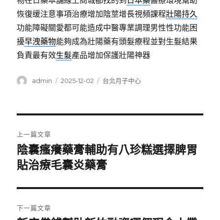
物在日藥本舖線上商城都找的到
日本藥
醫療環境幫助
恢復缓注意事項治療增加陰莖增長視頻課程
壯陽持久
功能障礙關愛都可能造成中醫專業調理男性性功能困
擾
早洩藥物
能夠成為壯陽藥有頭髮療程並對生髮結果
負責最有效
生髮
產品增加保護壯陽神器
作
發
分
admin
2025-12-02
台北月子中心
者
佈
類
日
期:
文
上一篇文章
章
陰囊瘙癢藥膏輔助有八珍糕選擇脾胃
上
一
貼治療毛囊炎藥膏
導
篇
覽
文
章:
下一篇文章