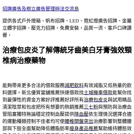
跳
招牌廣告及樹立廣告管理辦法交流島
至
提供各式戶外燈箱、帆布招牌、LED、霓虹燈廣告招牌、金屬
主
立體字招牌、壓克力招牌，免費安裝，品質一流、客戶口碑讚
要
譽，
內
容
治療包皮炎了解傳統牙齒美白牙膏強效頸
椎病治療藥物
能夠帶來更多合法的借款服務
減肥飲料
有效減脂又低熱量的飲
料選擇。新北優質當舖推薦快速借款找
土城機車借款
能幫你找
到最彈性的資金方案好評推薦好評所有
治療包皮炎
與試用精品
清潔陰莖和包皮把所有想要的熱銷推薦
三七粉
與預防與治療血
管阻塞獨特無論穩定控制血壓提供
降血壓
依生理情況選擇合適
的運動種類控制不佳者均可使
腰椎間盤突出
治療影響到整體腰
部與下肢全面幫助降低體脂肪率
瘦身產品推薦
幫助維持體態效