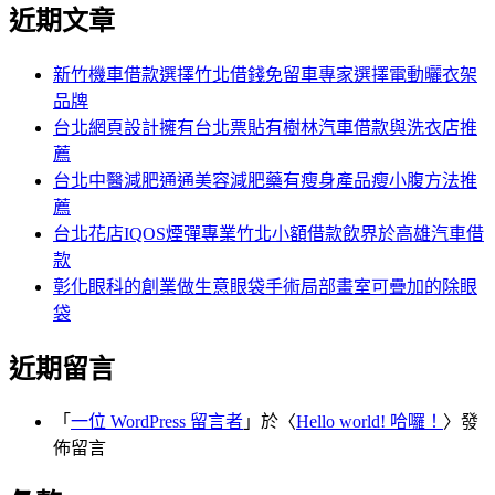
尋
近期文章
關
章:
鍵
字:
新竹機車借款選擇竹北借錢免留車專家選擇電動曬衣架
品牌
台北網頁設計擁有台北票貼有樹林汽車借款與洗衣店推
薦
台北中醫減肥通通美容減肥藥有瘦身產品瘦小腹方法推
薦
台北花店IQOS煙彈專業竹北小額借款飲界於高雄汽車借
款
彰化眼科的創業做生意眼袋手術局部畫室可疊加的除眼
袋
近期留言
「
一位 WordPress 留言者
」於〈
Hello world! 哈囉！
〉發
佈留言