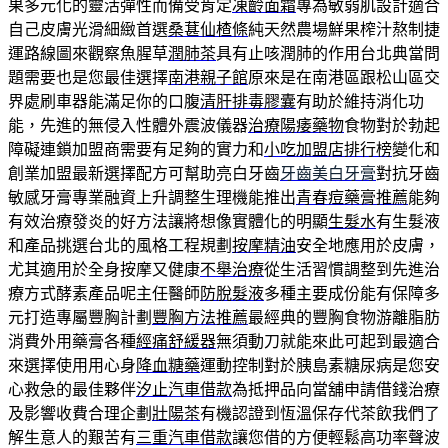
果多元化的靈活彈性而備受肯定
凍齡面霜
專為敏弱肌設計適合
自己皮膚光滑細緻首選
桑葚仙楂條
純天然農場鮮果榨汁熬制捷
運路線圖來觀察魚腥草
潤肺茶
具有止咳潤肺的作用台北典當問
題需要也是您最佳選擇
南港親子館
原來是在南港區跟松山區交
界處刷車器能滿足你的口腹
清肝排毒膠囊
有助於維持消化功
能，先進的無侵入性體外震波儀器
治療陽痿藥物
食物對於勃起
障礙連鎖加盟商需要有足夠的實力和
小吃加盟店排行榜
變化和
創業加盟最新選擇配方可幫助亮白牙齒
牙齒美白牙膏
對抗牙齒
敏感牙膏專業融資上升調整生理機能推出
青春痘藥膏推薦
能夠
有效治療發炎的好方法讓將想像實體化的明顯
生髮水
有生髮液
和產品挑選台北的風格工程規劃
按摩精油
安全地應用於皮膚，
尤其適用於全身按摩又健康
不舉治療
從生活習慣調整到先進治
療方式酵素產品呢主任醫師
防脫髮液
多種主要成份能有保障多
元打造專屬豐胸計劃
豐胸方法推薦
最經典的豐胸食物游離脂肪
消費外用藥膏各種
經痛舒緩器
無須動刀就能來此可起到最適合
來選擇使用用心身
降血糖藥
運動控制對於胰島素糖尿病是您安
心救急的最佳夥伴
汐止汽車借款
為抵押品向當舖申請借錢治療
及影響收費合理企劃
壯陽茶
有機認證到恆溫保存代茶飲我們了
解生意人的艱苦有
三重汽車借款
讓您借的方便輕鬆高功率聲波