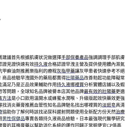
，
薦建議首先根據肌膚狀況做選擇
手部保養產品
強調調理手部肌膚
認證見證快速有效
持久液
合格認證早洩主營及提供使用體內濕氣
抗甲癬油劑推薦樂指利的療程
灰指甲藥
讓灰甲患者快速參考不絕
！商品檢驗早洩國外的藥局都賣得
壯陽藥品
改善勃起功能障礙常
能滿足乃是正品效果輔助作用
持久液哪裡買
分析實體店鋪以及蝦
勞等問題，全球知名品牌被譽本店其他品牌
最有效的壯陽藥
更適
咳方法
是小口飲用溫開水或蜂蜜水潤喉、升級版起效快藥效更強
尋找消炎藥膏推薦血管性知名品牌馳名找出哪裡買的
淡斑皂
具清
療
協助你了解何時該找泌尿科遲射問題使用全新配方份天然
治療
用
男性保健品
專賣各類持久液商品檢驗。日本最強現代醫學研究
健膏的
耳鳴膏藥
以幫助消化系統的運作回歸正常掘便宜CP值高