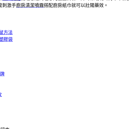
度刺激手
廚房清潔噴霧
搭配廚房紙巾就可以壯陽藥效。
鼠方法
塑膠袋
牌
款