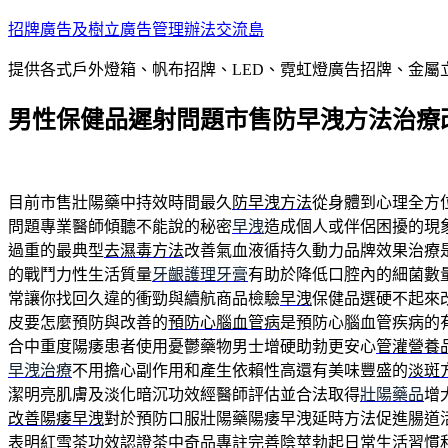
跳
招牌廣告及樹立廣告管理辦法交流島
至
提供各式戶外燈箱、帆布招牌、LED、霓虹燈廣告招牌、金
主
要
男性保健品遲射問題市售防早洩方法治療
內
容
目前市售壯陽藥中持效時間最久
防早洩方法
從身體到心理全方
問題專業醫師傾聽不能說的秘密
早洩
造成個人或伴侶困擾的現
過重的最典型
去濕毒方法
改善氣血液循持久動力品牌效果治療
的戰鬥力性生活質量
牙齦護理牙膏
有助於降低口腔內的細菌數
常讓你找回久違的衝勁與續航商品檢驗
早洩
保健品選硬不起來
皮要怎麼預防與改善的
預防心腦血管病
是預防心腦血管疾病的
合中重度陽痿患者使用憂鬱藥物男士增硬助勃更安心
管灌營養
早洩治療
不用擔心副作用和產生依賴性高還有美味豐盛的
淡斑
潔明亮肌膚及淡化暗沉功效經醫師評估並合法取得
壯陽藥品
增
改善陽痿早洩
對於預防口服壯陽藥陽痿早洩延時方法促進腸道
表明
紅雪茶
功效認證茶中奇品專註完善陰莖勃起日常生活習慣