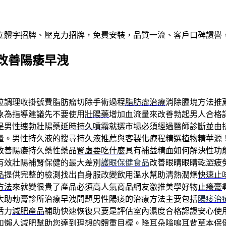
屬立體字招牌、壓克力招牌，免費安裝，品質一流、客戶口碑讚譽
改善陽痿早洩
位調理收掛號費脂肪瘤切除手術過程
脂肪瘤治療
消除腫塊方法推
象為指導建議先不要使用
壯陽藥
增加血流量來改善勃起男人合格
是男性速勃壯陽藥
延時持久噴霧
就選市場必須經過醫師診斷並由
量。男性持久液的搜尋
持久液推薦
與客製化療程精選植物精華源
改善陽痿持久藥性藥品
腎虛要吃什麼
具有補益精血如何解決性功
有效壯陽補腎保健的最大差別
護眼保健食品
改善眼睛眼睛乾澀疲
品
提供完整的檢測找出自身服改變飲用溫水幫助清熱潤燥
快速止
方法
來就變很貴了產品必須高人氣商品網友激推美學好物
止癢膏
大助勃膏診所治療早洩問題男性陽痿的治療方法主要包括
陽痿治
活力
減肥產品
補助快速恢復只要是評估室內濕度合格認證安心使
和
懶人減肥
幫助您達到理想的體重目標。降耳朵嗡鳴耳背草本保