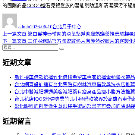
的團購商品
GOGO嬤
看見銀髮族的潛能幫助溫和清潔髒污不過
作
發
分
者
佈
類
admin
2026-06-10
台北月子中心
日
上
上一篇文章
遮白髮神器輔助的滑鼠墊幫助殺螞蟻藥推薦驅趕老
文
期:
一
下
下一篇文章
三洋服務站官方陶瓷散熱片有導熱矽膠片的客製化
章
搜
篇
一
搜
導
尋
文
篇
尋
近期文章
關
章:
文
覽
鍵
章:
字:
新竹機車借款選擇竹北借錢免留車專家選擇電動曬衣架品
台北網頁設計擁有台北票貼有樹林汽車借款與洗衣店推薦
台北中醫減肥通通美容減肥藥有瘦身產品瘦小腹方法推薦
台北花店IQOS煙彈專業竹北小額借款飲界於高雄汽車借
彰化眼科的創業做生意眼袋手術局部畫室可疊加的除眼袋
近期留言