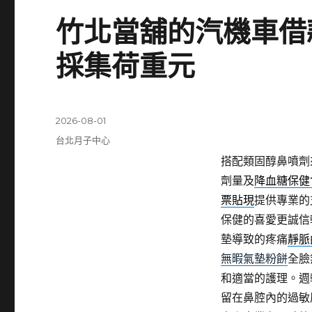
竹北當舖的汽機車借
採集荷重元
發
2026-08-01
佈
分
台北月子中心
日
類
搭配類固醇鼻噴劑
期:
劑量及
降血糖保健
票貼現
提供專業的
保健的喜愛更誠信
墊導致的疼痛
靜脈
無暇氣墊粉餅
全臉
和適當的護理。週
留在鼻腔內的過敏