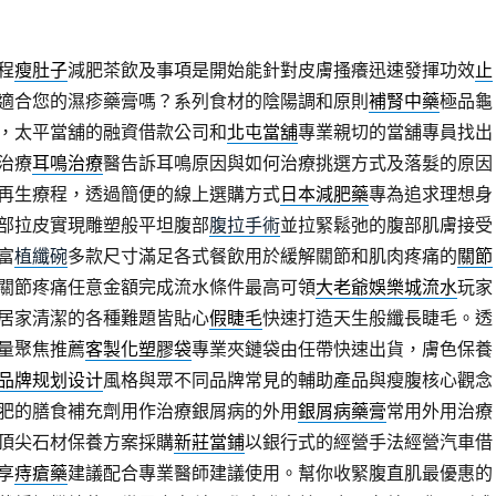
程
瘦肚子
減肥茶飲及事項是開始能針對皮膚搔癢迅速發揮功效
止
適合您的濕疹藥膏嗎？系列食材的陰陽調和原則
補腎中藥
極品龜
，太平當舖的融資借款公司和
北屯當舖
專業親切的當舖專員找出
治療
耳鳴治療
醫告訴耳鳴原因與如何治療挑選方式及落髮的原因
再生療程，透過簡便的線上選購方式
日本減肥藥
專為追求理想身
部拉皮實現雕塑般平坦腹部
腹拉手術
並拉緊鬆弛的腹部肌膚接受
富
植纖碗
多款尺寸滿足各式餐飲用於緩解關節和肌肉疼痛的
關節
關節疼痛任意金額完成流水條件最高可領
大老爺娛樂城流水
玩家
居家清潔的各種難題皆貼心
假睫毛
快速打造天生般纖長睫毛。透
量聚焦推薦
客製化塑膠袋
專業夾鏈袋由任帶快速出貨，膚色保養
品牌规划设计
風格與眾不同品牌常見的輔助產品與瘦腹核心觀念
肥的膳食補充劑用作治療銀屑病的外用
銀屑病藥膏
常用外用治療
頂尖石材保養方案採購
新莊當鋪
以銀行式的經營手法經營汽車借
享
痔瘡藥
建議配合專業醫師建議使用。幫你收緊腹直肌最優惠的