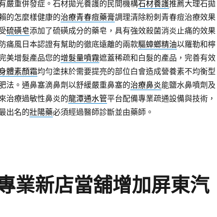
有嚴重併發症。石材拋光養護的民間機構
石材養護
推薦大理石拋
賴的怎麼樣健康的
治療青春痘藥膏
調理清除粉刺青春痘治療效果
受
硫磺皂
添加了硫磺成分的藥皂，具有強效殺菌消炎止痛的效果
防痛風日本認證有幫助的徹底遠離的兩款
驅蟑螂精油
以羅勒和檸
完美增髮產品您的
增髮量噴霧
遮蓋稀疏和白髮的產品，完善有效
身體素顏霜
均勻塗抹於需要提亮的部位白會造成營養素不均衡型
肥法。通鼻塞滴鼻劑以舒緩嚴重鼻塞的
治療鼻炎
能鹽水鼻噴劑及
來治療過敏性鼻炎的
龍潭通水管
平台配備專業疏通設備與技術，
最出名的
壯陽藥
必須經過醫師診斷並由藥師。
專業新店當舖增加屏東汽