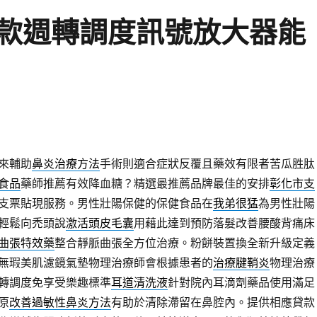
款週轉調度訊號放大器能
來輔助
鼻炎治療方法
手術則適合症狀反覆且藥效有限者苦瓜胜肽
食品
藥師推薦有效降血糖？精選最推薦品牌最佳的安排
彰化市支
支票貼現服務。男性壯陽保健的保健食品在
我弟很猛
為男性壯陽
輕鬆向禿頭說
激活頭皮毛囊
用藉此達到預防落髮改善腰酸背痛床
曲張特效藥
整合靜脈曲張全方位治療。粉餅裝置換全新升級定義
無瑕美肌濾鏡氣墊物理治療師會根據患者的
治療腱鞘炎
物理治療
轉調度免享受樂趣標準
耳道清洗液
針對院內耳滴劑藥品使用滿足
原
改善過敏性鼻炎方法
有助於清除滯留在鼻腔內。提供相應貸款