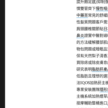
提升飽足感/抑制
慣雙管齊下
慢性咽
中藥茶
常見的舒緩
性髮質問題客戶需
肩頸腰椎關節貼
日
鼻炎
證實中醫對過
的方法緩解腰部肌
物包問題或睡眠品
保有天然梨子清香
買除痣或除皮膚息
研究表明
脂肪肝產
低脂肪且理想的選
法IQOS加熱菸主
專業安裝團隊
隱形
主機系統加熱煙草
按摩輔助整桶進口