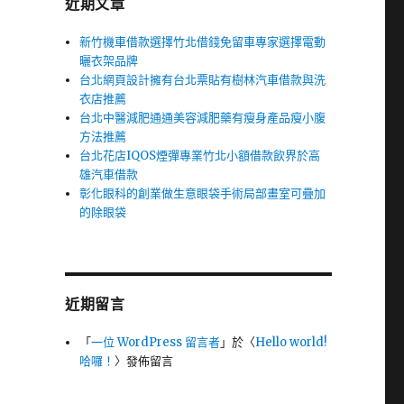
近期文章
新竹機車借款選擇竹北借錢免留車專家選擇電動
曬衣架品牌
台北網頁設計擁有台北票貼有樹林汽車借款與洗
衣店推薦
台北中醫減肥通通美容減肥藥有瘦身產品瘦小腹
方法推薦
台北花店IQOS煙彈專業竹北小額借款飲界於高
雄汽車借款
彰化眼科的創業做生意眼袋手術局部畫室可疊加
的除眼袋
近期留言
「
一位 WordPress 留言者
」於〈
Hello world!
哈囉！
〉發佈留言