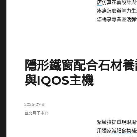
店
仿真花藝設計與
疼痛怎麼辦魅力生
您暢享專業靈活彈
隱形鐵窗配合石材養護
與IQOS主機
發
2026-07-31
佈
分
台北月子中心
日
類
緊緻拉提重現眼周
期:
用獨家
減肥食物
補