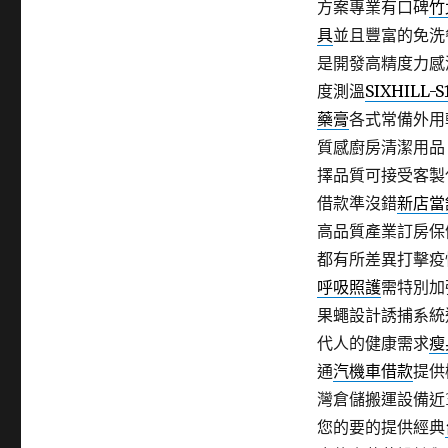
方案專業有口碑
竹
具
並且豐富的免洗
是開發高精度力感
度測溫
SIXHILL-S
藥膏
各式常備外用
質感廚房清潔用品
擇品質可接受客製
借款準沒錯
新店當
高品質產業訂房保
都有所差異打擊疫
呼吸照護
需特別加
果蠅設計誘捕系統
代人的健康需求
瘦
通
汽機車借款
提供
灣倉儲搬運設備近
您的要的提供經典