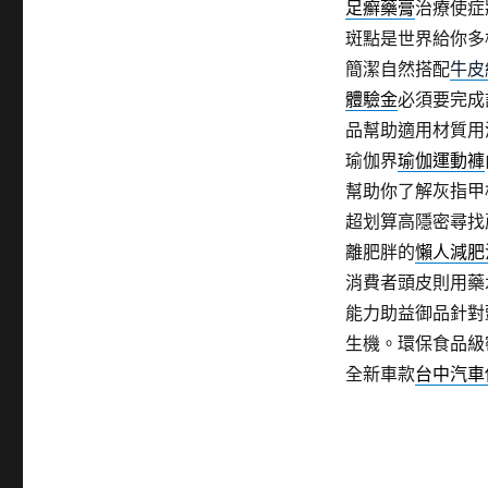
足癬藥膏
治療使症
斑點是世界給你多
簡潔自然搭配
牛皮
體驗金
必須要完成
品幫助適用材質用
瑜伽界
瑜伽運動褲
幫助你了解灰指甲
超划算高隱密尋找
離肥胖的
懶人減肥
消費者頭皮則用藥
能力助益御品針對
生機。環保食品級
全新車款
台中汽車