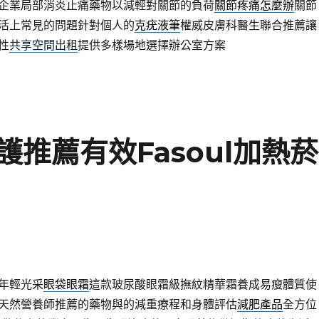
企業局部消炎止痛藥物以減輕對關節的負荷
關節疼痛怎麼辦
關節
活上常見的問題針對個人的
克疣液筆
權威皮膚科醫生聯合推薦讓
性
共享空間出租
提供多樣場地選擇辦公室方案
推薦有效Fasoul加熱菸
年輕光采
眼袋眼霜
這款玻尿酸眼霜級撫紋精華霜養成易瘦體質使
天然營養師推薦的藥物與的減重療程和身體評估
減肥產品
全方位