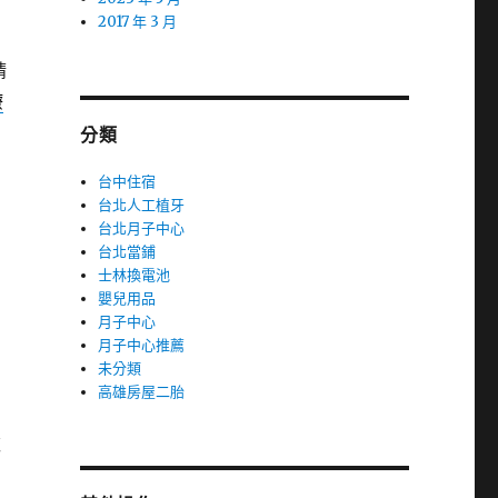
2017 年 3 月
精
療
分類
台中住宿
台北人工植牙
台北月子中心
台北當鋪
士林換電池
嬰兒用品
月子中心
月子中心推薦
未分類
高雄房屋二胎
款