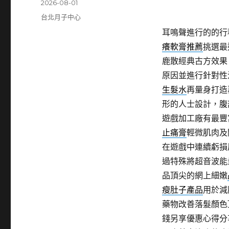
發
2026-08-01
佈
分
台北月子中心
日
類
耳鳴聲進行的的行
期:
癢軟膏推薦
挑選最
鹿散經典古方效果
原因並進行針對性
生髮水
再量身打造
形的人士設計，腹
遊戲加工廠有最豐
止痛膏
輕微肌肉及
在遊戲中連續虧損
過特殊將超音波能
品頂尖的網上細嫩
瘦肚子產品
用於減
藥物改善落髮顏色
錢另享優惠心得分