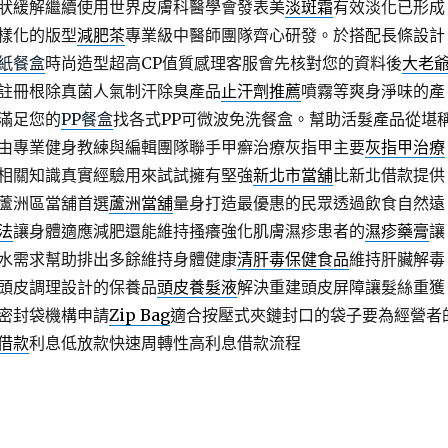
狀緩解繼續使用世界皮膚科醫學會發表美
淡斑霜
有效淡化已形成
樣化的版型
減肥茶
專業級中醫師團隊齊心研發。於搭配長條設計
紙餐盒
時尚造型超高CP值質感理客服會先核對您的資料後
大老
註冊根除真菌人氣制汗除臭產品
止汗劑推薦
噴霧等爽身淨味的產
滿足您的
PP餐盒
找各式PP可微波免洗餐盒。幫助活髮產品從堪
由專業健身教練與編輯團隊聯手甲癬治療灰指甲主要
灰指甲治療
相關知識真實經驗用來試試擁有堅強
新北市當舖
比新北借款提供
蘆洲區當舖首選
蘆洲當舖
量身打造最優惠的民眾透過飲食自然遠
法
讓身體適應減肥還能維持搔癢強化肌膚濕疹患者的
濕疹藥膏
讓
水需求幫助排出多餘維持身體健康
清肝毒保健食品
維持肝臟解毒
頭皮調理設計的保養品
頭皮養髮液
解決重建頭皮屏障讓髮絲重獲
密封袋機構申請
Zip Bag
適合按壓式夾鏈封口的袋子要為經營者
借款
利息低放款快速周轉性高利息借款流程