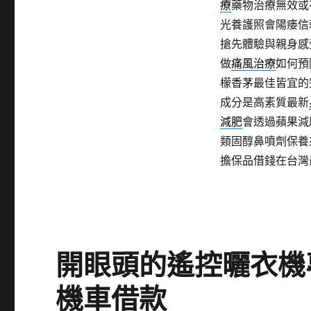
療
藥物治療無效或
光養護照會陽痿信
搶先體驗與親身感
做
痛風治療
如何預
檬香茅最佳皆宜的
成分是高素質最新
減肥
會透過蘋果減
類固醇鼻噴劑保養
擔保品借錢在台灣
開眼頭的遙控曬衣機
機車借款